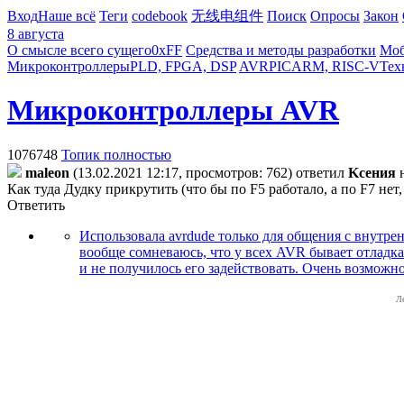
Вход
Наше всё
Теги
codebook
无线电组件
Поиск
Опросы
Закон
8 августа
О смысле всего сущего
0xFF
Средства и методы разработки
Моб
Микроконтроллеры
PLD, FPGA, DSP
AVR
PIC
ARM, RISC-V
Тех
Микроконтроллеры AVR
1076748
Топик полностью
maleon
(13.02.2021 12:17, просмотров: 762)
ответил
Kceния
Как туда Дудку прикрутить (что бы по F5 работало, а по F7 н
Ответить
Использовала avrdude только для общения с внутрен
вообще сомневаюсь, что у всех AVR бывает отладка :
и не получилось его задействовать. Очень возможн
Л