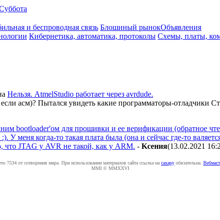
Суббота
ильная и беспроводная связь
Блошиный рынок
Объявления
нологии
Кибернетика, автоматика, протоколы
Схемы, платы, ко
на
Нельзя. AtmelStudio работает через avrdude.
ет, если асм)? Пытался увидеть какие программаторы-отладчики 
ним bootloader'ом для прошивки и ее верификации (обратное чтени
). У меня когда-то такая плата была (она и сейчас где-то валяет
о, что JTAG у AVR не такой, как у ARM.
-
Kceния
(13.02.2021 16:
ето 7534 от сотворения мира. При использовании материалов сайта ссылка на
caxapу
обязательна.
Вебмаст
MMI © MMXXVI