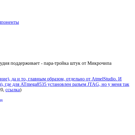
мпоненты
Студия поддерживает - пара-тройка штук от Микрочипа
е), да и то, главным образом, отдельно от AtmelStudio. И
ся), где для ATmega8535 установлен разъем JTAG, но у меня так
20
,
ссылка
)
ер