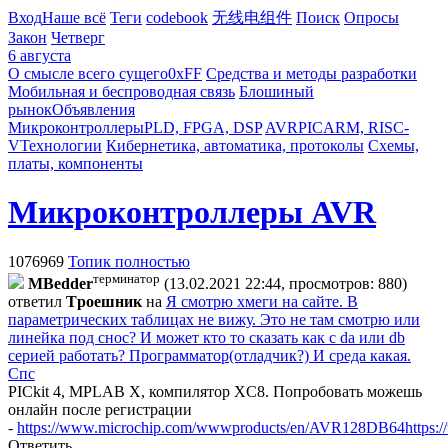
Вход
Наше всё
Теги
codebook
无线电组件
Поиск
Опросы
Закон
Четверг
6 августа
О смысле всего сущего
0xFF
Средства и методы разработки
Мобильная и беспроводная связь
Блошиный
рынок
Объявления
Микроконтроллеры
PLD, FPGA, DSP
AVR
PIC
ARM, RISC-
V
Технологии
Кибернетика, автоматика, протоколы
Схемы,
платы, компоненты
Микроконтроллеры AVR
1076969
Топик полностью
терминатор
MBedder
(13.02.2021 22:44, просмотров: 880)
ответил
Tpoeшник
на
Я смотрю хмеги на сайте. В
параметрических таблицах не вижу. Это не там смотрю или
линейка под снос? И может кто то сказать как с da или db
серией работать? Программатор(отладчик?) И среда какая.
Спс
PICkit 4, MPLAB X, компилятор XC8. Попробовать можешь
онлайн после регистрации
-
https://www.microchip.com/wwwproducts/en/AVR128DB64
https
Ответить