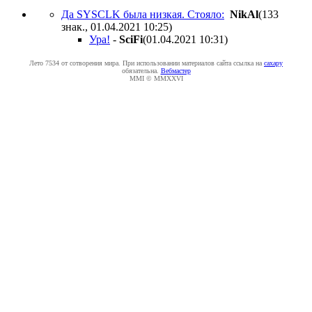
Да SYSCLK была низкая. Стояло:
NikAl
(133
знак., 01.04.2021 10:25
)
Ура!
-
SciFi
(01.04.2021 10:31
)
Лето 7534 от сотворения мира. При использовании материалов сайта ссылка на
caxapу
обязательна.
Вебмастер
MMI © MMXXVI