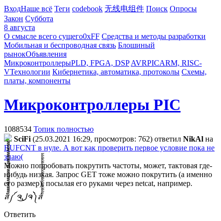
Вход
Наше всё
Теги
codebook
无线电组件
Поиск
Опросы
Закон
Суббота
8 августа
О смысле всего сущего
0xFF
Средства и методы разработки
Мобильная и беспроводная связь
Блошиный
рынок
Объявления
Микроконтроллеры
PLD, FPGA, DSP
AVR
PIC
ARM, RISC-
V
Технологии
Кибернетика, автоматика, протоколы
Схемы,
платы, компоненты
Микроконтроллеры PIC
1088534
Топик полностью
SciFi
(25.03.2021 16:29, просмотров: 762)
ответил
NikAl
на
BUFCNT в нуле. А вот как проверить первое условие пока не
знаю(
Можно попробовать покрутить частоты, может, тактовая где-
нибудь низкая. Запрос GET тоже можно покрутить (а именно
его размер), посылая его руками через netcat, например.
ส็็็็็็็็็็็็็็็็็็็็็็็็็༼ ຈل͜ຈ༽ส้้้้้้้้้้้้้้้้้้้้้้้
Ответить