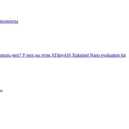
мпоненты
вать чип? У них на этом ATtiny416 Xplained Nano evaluation kit
ер