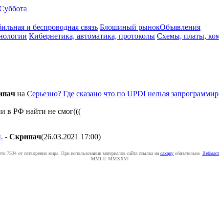
Суббота
ильная и беспроводная связь
Блошиный рынок
Объявления
нологии
Кибернетика, автоматика, протоколы
Схемы, платы, ко
ипaч
на
Серьезно? Где сказано что по UPDI нельзя запрограммиро
ии в РФ найти не смог(((
.
-
Cкpипaч
(26.03.2021 17:00
)
ето 7534 от сотворения мира. При использовании материалов сайта ссылка на
caxapу
обязательна.
Вебмаст
MMI © MMXXVI