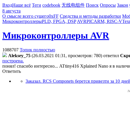
Вход
Наше всё
Теги
codebook
无线电组件
Поиск
Опросы
Закон
8 августа
О смысле всего сущего
0xFF
Средства и методы разработки
Моб
Микроконтроллеры
PLD, FPGA, DSP
AVR
PIC
ARM, RISC-V
Тех
Микроконтроллеры AVR
1088707
Топик полностью
Aleksey_75
(26.03.2021 01:31, просмотров: 780)
ответил
Cкp
построена.
понял! спасибо интересно... ATtiny416 Xplained Nano я в налич
Ответить
Заказал. RCS Componets берется привезти за 10 дней
Л