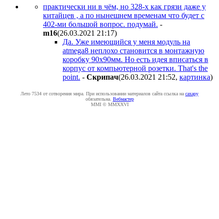
практически ни в чём, но 328-х как грязи даже у
китайцев , а по нынешнем временам что будет с
402-ми большой вопрос. подумай.
-
m16
(26.03.2021 21:17
)
Да. Уже имеющийся у меня модуль на
atmega8 неплохо становится в монтажную
коробку 90х90мм. Но есть идея вписаться в
корпус от компьютерной розетки. That's the
point.
-
Cкpипaч
(26.03.2021 21:52
,
картинка
)
Лето 7534 от сотворения мира. При использовании материалов сайта ссылка на
caxapу
обязательна.
Вебмастер
MMI © MMXXVI