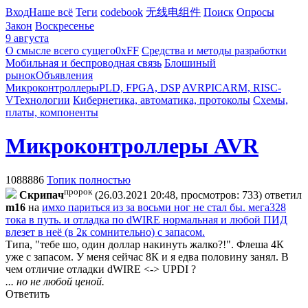
Вход
Наше всё
Теги
codebook
无线电组件
Поиск
Опросы
Закон
Воскресенье
9 августа
О смысле всего сущего
0xFF
Средства и методы разработки
Мобильная и беспроводная связь
Блошиный
рынок
Объявления
Микроконтроллеры
PLD, FPGA, DSP
AVR
PIC
ARM, RISC-
V
Технологии
Кибернетика, автоматика, протоколы
Схемы,
платы, компоненты
Микроконтроллеры AVR
1088886
Топик полностью
пророк
Cкpипaч
(26.03.2021 20:48, просмотров: 733)
ответил
m16
на
имхо париться из за восьми ног не стал бы. мега328
тока в путь. и отладка по dWIRE нормальная и любой ПИД
влезет в неё (в 2к сомнительно) с запасом.
Типа, "тебе шо, один доллар накинуть жалко?!". Флеша 4К
уже с запасом. У меня сейчас 8К и я едва половину занял. В
чем отличие отладки dWIRE <-> UPDI ?
... но не любой ценой.
Ответить