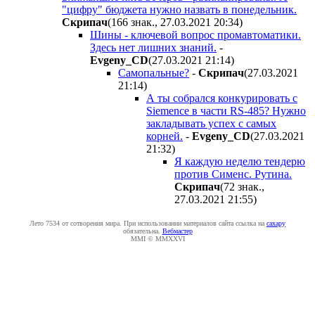
"цифру" бюджета нужно назвать в понедельник.
Cкpипaч
(166 знак., 27.03.2021 20:34
)
Шины - ключевой вопрос промавтоматики.
Здесь нет лишних знаний.
-
Evgeny_CD
(27.03.2021 21:14
)
Самопальные?
-
Cкpипaч
(27.03.2021
21:14
)
А ты собрался конкурировать с
Siemence в части RS-485? Нужно
закладывать успех с самых
корней.
-
Evgeny_CD
(27.03.2021
21:32
)
Я каждую неделю тендерю
против Сименс. Рутина.
Cкpипaч
(72 знак.,
27.03.2021 21:55
)
Лето 7534 от сотворения мира. При использовании материалов сайта ссылка на
caxapу
обязательна.
Вебмастер
MMI © MMXXVI