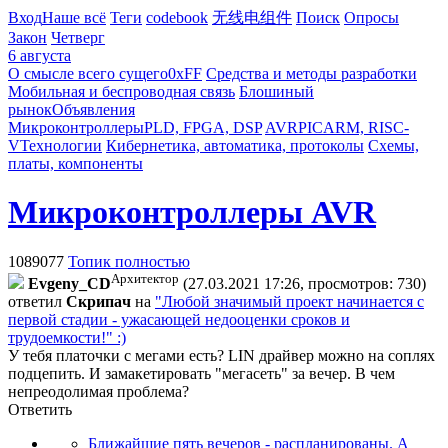
Вход
Наше всё
Теги
codebook
无线电组件
Поиск
Опросы
Закон
Четверг
6 августа
О смысле всего сущего
0xFF
Средства и методы разработки
Мобильная и беспроводная связь
Блошиный
рынок
Объявления
Микроконтроллеры
PLD, FPGA, DSP
AVR
PIC
ARM, RISC-
V
Технологии
Кибернетика, автоматика, протоколы
Схемы,
платы, компоненты
Микроконтроллеры AVR
1089077
Топик полностью
Архитектор
Evgeny_CD
(27.03.2021 17:26, просмотров: 730)
ответил
Cкpипaч
на
"Любой значимый проект начинается с
первой стадии - ужасающей недооценки сроков и
трудоемкости!" :)
У тебя платочки с мегами есть? LIN драйвер можно на соплях
подцепить. И замакетировать "мегасеть" за вечер. В чем
непреодолимая проблема?
Ответить
Ближайшие пять вечеров - распланированы. А