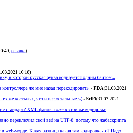
10:49
,
ссылка
)
1.03.2021 10:18
)
вку, в которой русская буква кодируется одним байтом...
-
 контроллере же мне назад перекодировать.
-
FDA
(31.03.2021
тех же костылях, что и все остальные :-)
-
SciFi
(31.03.2021
м не стандарт? XML-файлы тоже в этой же кодировке
давно переключил свой веб на UTF-8, потому что жабаскрипта
де в web-морде. Какая разница какая там кодировка-то? Надо