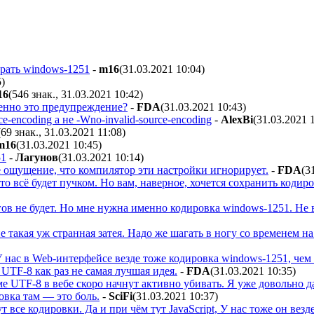
брать windows-1251
-
m16
(31.03.2021 10:04
)
5
)
16
(546 знак., 31.03.2021 10:42
)
енно это предупреждение?
-
FDA
(31.03.2021 10:43
)
ce-encoding а не -Wno-invalid-source-encoding
-
AlexBi
(31.03.2021 
(69 знак., 31.03.2021 11:08
)
m16
(31.03.2021 10:45
)
51
-
Лaгyнoв
(31.03.2021 10:14
)
е ощущение, что компилятор эти настройки игнорирует.
-
FDA
(3
о всё будет пучком. Но вам, наверное, хочется сохранить кодиро
ов не будет. Но мне нужна именно кодировка windows-1251. Не в
е такая уж странная затея. Надо же шагать в ногу со временем на 
У нас в Web-интерфейсе везде тоже кодировка windows-1251, че
UTF-8 как раз не самая лучшая идея.
-
FDA
(31.03.2021 10:35
)
ме UTF-8 в вебе скоро начнут активно убивать. Я уже довольно 
овка там — это боль.
-
SciFi
(31.03.2021 10:37
)
ут все кодировки. Да и при чём тут JavaScript, У нас тоже он вез