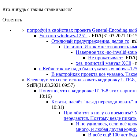
Кто-нибудь с таким сталкивался?
Ответить
попробуй в свойствах проекта General-Encoding вы
Указано windows-1251.
-
FDA
(31.03.2021 10:1
Отключай предупреждения, делов то
m
Логично. И как мне отключить им
Наверное так -no-invalid-sour
Не прокатывает:
FDA
хез. полистай мануал XC8
-
в Кейле так же надо было указать windows-12
В настройках проекта всё указано. Тако
Клевещут, что если использовать кодировку UTF-8, т
SciFi
(31.03.2021 09:57
)
Понятно, что в кодировке UTF-8 этих варнинг
10:16
)
Кстати, насчёт "назад перекодировать" н
10:31
)
При чём тут в ногу со временем? 
передаются. Поэтому везде пихать 
Я не удивлюсь, если всё кро
много, и любая другая кодир
В вебе ещё 100 лет буд