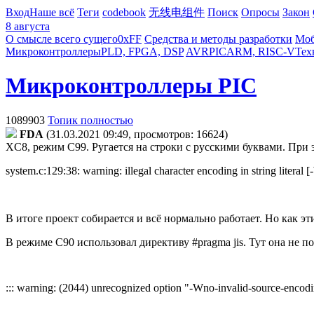
Вход
Наше всё
Теги
codebook
无线电组件
Поиск
Опросы
Закон
8 августа
О смысле всего сущего
0xFF
Средства и методы разработки
Моб
Микроконтроллеры
PLD, FPGA, DSP
AVR
PIC
ARM, RISC-V
Тех
Микроконтроллеры PIC
1089903
Топик полностью
FDA
(31.03.2021 09:49, просмотров: 16624)
XC8, режим C99. Ругается на строки с русскими буквами. При 
system.c:129:38: warning: illegal character encoding in string literal
В итоге проект собирается и всё нормально работает. Но как э
В режиме C90 использовал директиву #pragma jis. Тут она не по
::: warning: (2044) unrecognized option "-Wno-invalid-source-encod