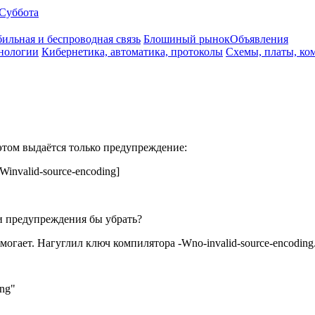
Суббота
ильная и беспроводная связь
Блошиный рынок
Объявления
нологии
Кибернетика, автоматика, протоколы
Схемы, платы, ко
этом выдаётся только предупреждение:
 [-Winvalid-source-encoding]
ти предупреждения бы убрать?
могает. Нагуглил ключ компилятора -Wno-invalid-source-encoding
ing"