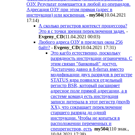
ОЗУ. Результат помещается в любой из операндов.
Адресация ОЗУ при этом прямая (адрес в
инструкции) или косвенная.
-
my504
(10.04.2021
17:14
)
А сколько регистров контекст процессора?
Это я с точки зрения переключения задач.
-
Evgeny_CD
(11.04.2021 00:03
)
Любого адреса ОЗУ в пределах окна 256
байт?
-
Evgeny_CD
(10.04.2021 17:31
)
Это кагбэ естественно, поскольку
разрядность инструкции ограничена. С
этим связан "банковый" доступ.
Достаточно давно в 8-битах вместо
модификации двух разрядов в регистре
STATUS ядра появился отдельный
регистр BSR, который расширяет
адресное поле прямой адресации, а в
системе команд есть инструкция
записи литерала в этот регистр (movlb
XX), что сокращает переключение
старшего разряда до одной
инструкции. Чтобы не копаться в
расположении переменных и
спецрегистров, есть
my504
(110 знак.,
10.04.2021 17:38
)