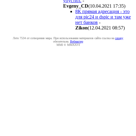
упустил.
-
Evgeny_CD
(10.04.2021 17:35
)
8К прямая адресация - это
для pic24 и dspic и там уже
нет банков
-
Zikon
(12.04.2021 08:57
)
Лето 7534 от сотворения мира. При использовании материалов сайта ссылка на
caxapу
обязательна.
Вебмастер
MMI © MMXXVI