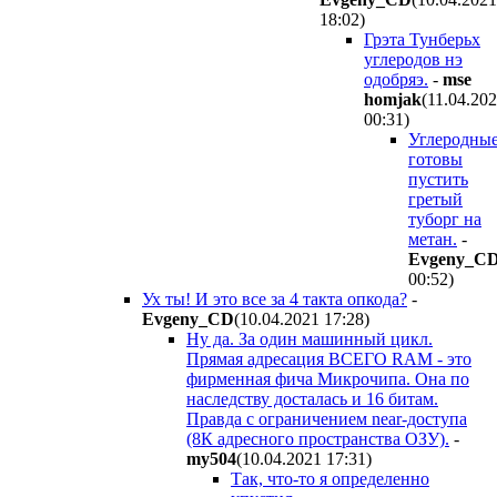
18:02
)
Грэта Тунберьх
углеродов нэ
одобряэ.
-
mse
homjak
(11.04.20
00:31
)
Углеродны
готовы
пустить
гретый
туборг на
метан.
-
Evgeny_C
00:52
)
Ух ты! И это все за 4 такта опкода?
-
Evgeny_CD
(10.04.2021 17:28
)
Ну да. За один машинный цикл.
Прямая адресация ВСЕГО RAM - это
фирменная фича Микрочипа. Она по
наследству досталась и 16 битам.
Правда с ограничением near-доступа
(8К адресного пространства ОЗУ).
-
my504
(10.04.2021 17:31
)
Так, что-то я определенно