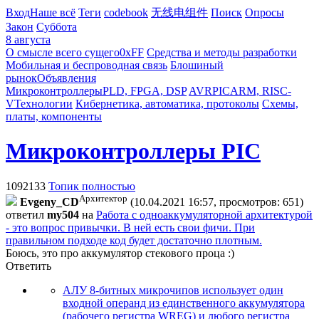
Вход
Наше всё
Теги
codebook
无线电组件
Поиск
Опросы
Закон
Суббота
8 августа
О смысле всего сущего
0xFF
Средства и методы разработки
Мобильная и беспроводная связь
Блошиный
рынок
Объявления
Микроконтроллеры
PLD, FPGA, DSP
AVR
PIC
ARM, RISC-
V
Технологии
Кибернетика, автоматика, протоколы
Схемы,
платы, компоненты
Микроконтроллеры PIC
1092133
Топик полностью
Архитектор
Evgeny_CD
(10.04.2021 16:57, просмотров: 651)
ответил
my504
на
Работа с одноаккумуляторной архитектурой
- это вопрос привычки. В ней есть свои фичи. При
правильном подходе код будет достаточно плотным.
Боюсь, это про аккумулятор стекового проца :)
Ответить
АЛУ 8-битных микрочипов использует один
входной операнд из единственного аккумулятора
(рабочего регистра WREG) и любого регистра