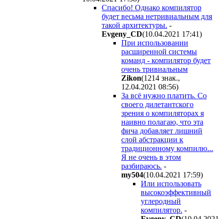
Спасибо! Однако компилятор
будет весьма нетривиальным для
такой архитектуры.
-
Evgeny_CD
(10.04.2021 17:41
)
При использовании
расширенной системы
команд - компилятор будет
очень тривиальным
Zikon
(1214 знак.,
12.04.2021 08:56
)
За всё нужно платить. Со
своего дилетантского
зрения о компиляторах я
наивно полагаю, что эта
фича добавляет лишний
слой абстракции к
традиционному компилю...
Я не очень в этом
разбираюсь.
-
my504
(10.04.2021 17:59
)
Или использовать
высокоэффективный
углеродный
компилятор.
-
Evgeny_CD
(10.04.2021