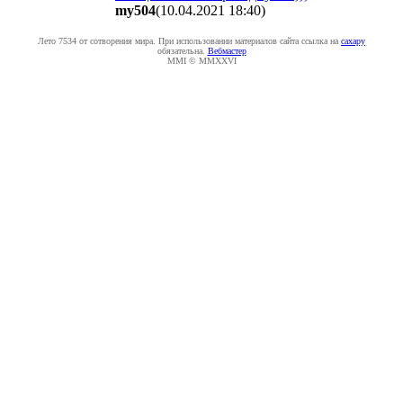
my504
(10.04.2021 18:40
)
Лето 7534 от сотворения мира. При использовании материалов сайта ссылка на
caxapу
обязательна.
Вебмастер
MMI © MMXXVI