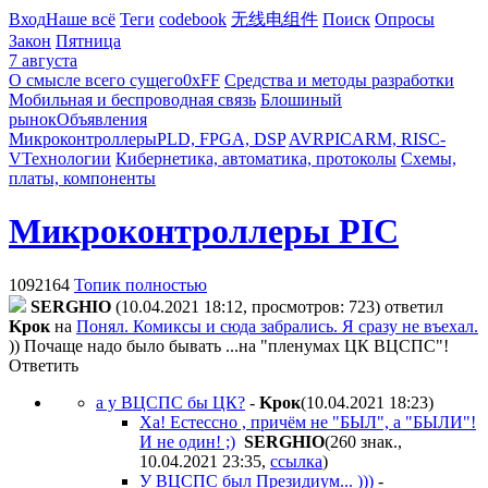
Вход
Наше всё
Теги
codebook
无线电组件
Поиск
Опросы
Закон
Пятница
7 августа
О смысле всего сущего
0xFF
Средства и методы разработки
Мобильная и беспроводная связь
Блошиный
рынок
Объявления
Микроконтроллеры
PLD, FPGA, DSP
AVR
PIC
ARM, RISC-
V
Технологии
Кибернетика, автоматика, протоколы
Схемы,
платы, компоненты
Микроконтроллеры PIC
1092164
Топик полностью
SERGHIO
(10.04.2021 18:12, просмотров: 723)
ответил
Kpoк
на
Понял. Комиксы и сюда забрались. Я сразу не въехал.
)) Почаще надо было бывать ...на "пленумах ЦК ВЦСПС"!
Ответить
а у ВЦСПС бы ЦК?
-
Kpoк
(10.04.2021 18:23
)
Ха! Естессно , причём не "БЫЛ", а "БЫЛИ"!
И не один! ;)
SERGHIO
(260 знак.,
10.04.2021 23:35
,
ссылка
)
У ВЦСПС был Президиум... )))
-