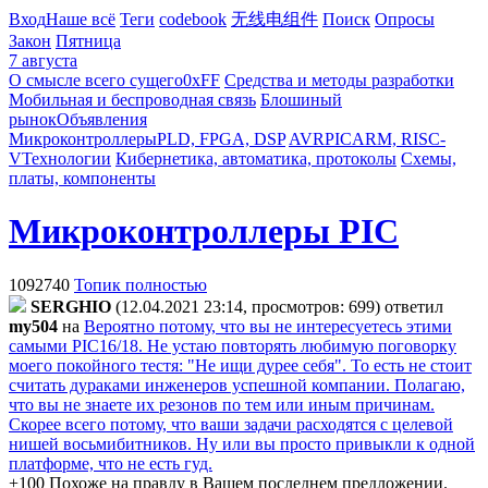
Вход
Наше всё
Теги
codebook
无线电组件
Поиск
Опросы
Закон
Пятница
7 августа
О смысле всего сущего
0xFF
Средства и методы разработки
Мобильная и беспроводная связь
Блошиный
рынок
Объявления
Микроконтроллеры
PLD, FPGA, DSP
AVR
PIC
ARM, RISC-
V
Технологии
Кибернетика, автоматика, протоколы
Схемы,
платы, компоненты
Микроконтроллеры PIC
1092740
Топик полностью
SERGHIO
(12.04.2021 23:14, просмотров: 699)
ответил
my504
на
Вероятно потому, что вы не интересуетесь этими
самыми PIC16/18. Не устаю повторять любимую поговорку
моего покойного тестя: "Не ищи дурее себя". То есть не стоит
считать дураками инженеров успешной компании. Полагаю,
что вы не знаете их резонов по тем или иным причинам.
Скорее всего потому, что ваши задачи расходятся с целевой
нишей восьмибитников. Ну или вы просто привыкли к одной
платформе, что не есть гуд.
+100 Похоже на правду в Вашем последнем предложении.