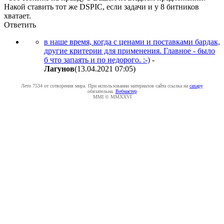
Накой ставить тот же DSPIC, если задачи и у 8 битников
хватает.
Ответить
в наше время, когда с ценами и поставками бардак,
другие критерии для применения. Главное - было
б что запаять и по недорого. :-)
-
Лaгyнoв
(13.04.2021 07:05
)
Лето 7534 от сотворения мира. При использовании материалов сайта ссылка на
caxapу
обязательна.
Вебмастер
MMI © MMXXVI