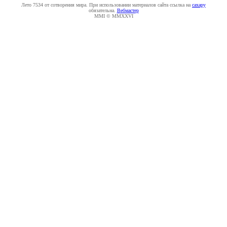
Лето 7534 от сотворения мира. При использовании материалов сайта ссылка на
caxapу
обязательна.
Вебмастер
MMI © MMXXVI