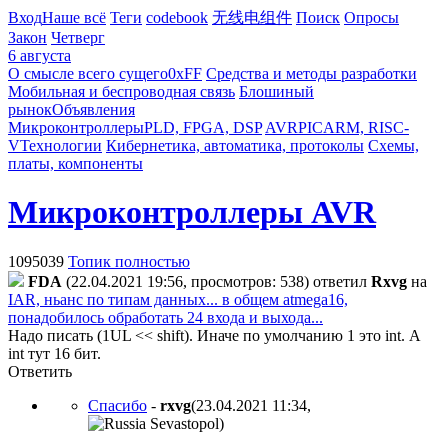
Вход
Наше всё
Теги
codebook
无线电组件
Поиск
Опросы
Закон
Четверг
6 августа
О смысле всего сущего
0xFF
Средства и методы разработки
Мобильная и беспроводная связь
Блошиный
рынок
Объявления
Микроконтроллеры
PLD, FPGA, DSP
AVR
PIC
ARM, RISC-
V
Технологии
Кибернетика, автоматика, протоколы
Схемы,
платы, компоненты
Микроконтроллеры AVR
1095039
Топик полностью
FDA
(22.04.2021 19:56, просмотров: 538)
ответил
Rxvg
на
IAR, ньанс по типам данных... в общем atmega16,
понадобилось обработать 24 входа и выхода...
Надо писать (1UL << shift). Иначе по умолчанию 1 это int. А
int тут 16 бит.
Ответить
Спасибо
-
rxvg
(23.04.2021 11:34
,
)