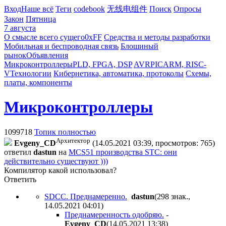
Вход
Наше всё
Теги
codebook
无线电组件
Поиск
Опросы
Закон
Пятница
7 августа
О смысле всего сущего
0xFF
Средства и методы разработки
Мобильная и беспроводная связь
Блошиный
рынок
Объявления
Микроконтроллеры
PLD, FPGA, DSP
AVR
PIC
ARM, RISC-
V
Технологии
Кибернетика, автоматика, протоколы
Схемы,
платы, компоненты
Микроконтроллеры
1099718
Топик полностью
Архитектор
Evgeny_CD
(14.05.2021 03:39, просмотров: 765)
ответил
dastun
на
MCS51 производства STC: они
действительно существуют )))
Компилятор какой использовал?
Ответить
SDCC. Преднамеренно.
dastun
(298 знак.,
14.05.2021 04:01
)
Преднамеренность одобряю.
-
Evgeny_CD
(14.05.2021 13:38
)