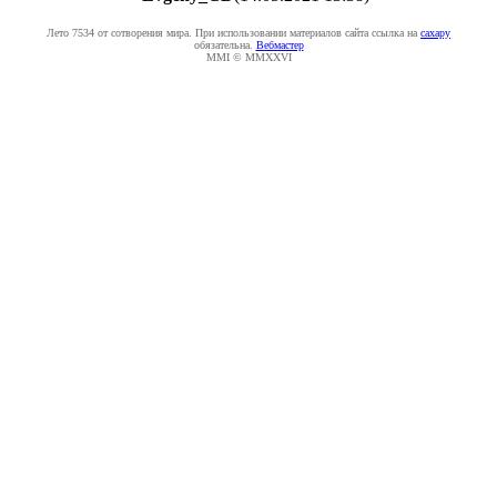
Лето 7534 от сотворения мира. При использовании материалов сайта ссылка на
caxapу
обязательна.
Вебмастер
MMI © MMXXVI