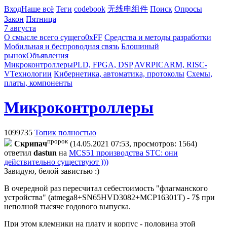
Вход
Наше всё
Теги
codebook
无线电组件
Поиск
Опросы
Закон
Пятница
7 августа
О смысле всего сущего
0xFF
Средства и методы разработки
Мобильная и беспроводная связь
Блошиный
рынок
Объявления
Микроконтроллеры
PLD, FPGA, DSP
AVR
PIC
ARM, RISC-
V
Технологии
Кибернетика, автоматика, протоколы
Схемы,
платы, компоненты
Микроконтроллеры
1099735
Топик полностью
пророк
Cкpипaч
(14.05.2021 07:53, просмотров: 1564)
ответил
dastun
на
MCS51 производства STC: они
действительно существуют )))
Завидую, белой завистью :)
В очередной раз пересчитал себестоимость "флагманского
устройства" (atmega8+SN65HVD3082+MCP16301T) - 7$ при
неполной тысяче годового выпуска.
При этом клемники на плату и корпус - половина этой