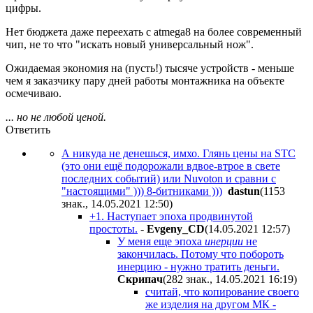
цифры.
Нет бюджета даже переехать с atmega8 на более современный
чип, не то что "искать новый универсальный нож".
Ожидаемая экономия на (пусть!) тысяче устройств - меньше
чем я заказчику пару дней работы монтажника на объекте
осмечиваю.
... но не любой ценой.
Ответить
А никуда не денешься, имхо. Глянь цены на STC
(это они ещё подорожали вдвое-втрое в свете
последних событий) или Nuvoton и сравни с
"настоящими" ))) 8-битниками )))
dastun
(1153
знак., 14.05.2021 12:50
)
+1. Наступает эпоха продвинутой
простоты.
-
Evgeny_CD
(14.05.2021 12:57
)
У меня еще эпоха
инерции
не
закончилась. Потому что побороть
инерцию - нужно тратить деньги.
Cкpипaч
(282 знак., 14.05.2021 16:19
)
считай, что копирование своего
же изделия на другом МК -