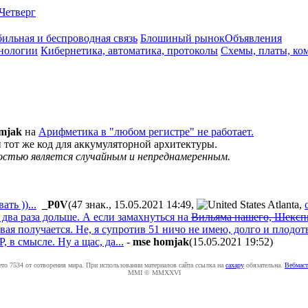
Четверг
ильная и беспроводная связь
Блошиный рынок
Объявления
нологии
Кибернетика, автоматика, протоколы
Схемы, платы, ко
mjak
на
Арифметика в "любом регистре" не работает.
 тот же код для аккумуляторной архитектуры.
ностью является случайным и непреднамеренным.
ть ))...
_P0V
(47 знак., 15.05.2021 14:49
,
,
 два раза дольше. А если замахнуться на
Вильяма нашего, Шексп
вая получается. Не, я супротив 51 ничо не имею, долго и плодот
 в смысле. Ну а щас, да...
-
mse homjak
(15.05.2021 19:52
)
ето 7534 от сотворения мира. При использовании материалов сайта ссылка на
caxapу
обязательна.
Вебмаст
MMI © MMXXVI