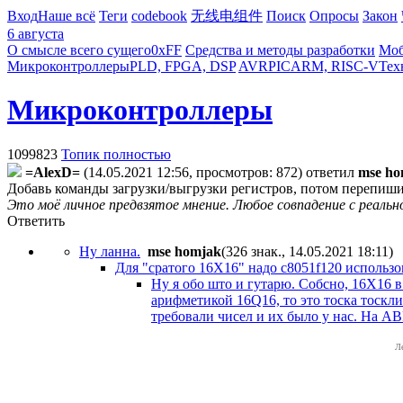
Вход
Наше всё
Теги
codebook
无线电组件
Поиск
Опросы
Закон
6 августа
О смысле всего сущего
0xFF
Средства и методы разработки
Моб
Микроконтроллеры
PLD, FPGA, DSP
AVR
PIC
ARM, RISC-V
Тех
Микроконтроллеры
1099823
Топик полностью
=AlexD=
(14.05.2021 12:56, просмотров: 872)
ответил
mse ho
Добавь команды загрузки/выгрузки регистров, потом перепиши
Это моё личное предвзятое мнение. Любое совпадение с реаль
Ответить
Ну ланна.
mse homjak
(326 знак., 14.05.2021 18:11
)
Для "сратого 16Х16" надо c8051f120 использова
Ну я обо што и гутарю. Собсно, 16Х16 в
арифметикой 16Q16, то это тоска тоскли
требовали чисел и их было у нас. На АВР,
Л