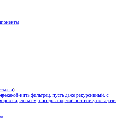
мпоненты
ссылка
)
ира
какой-нить фильтрец, пусть даже рекурсивный, с
ворно сидел на ём, ногодрыгал, моё почтение, но задачи
ер