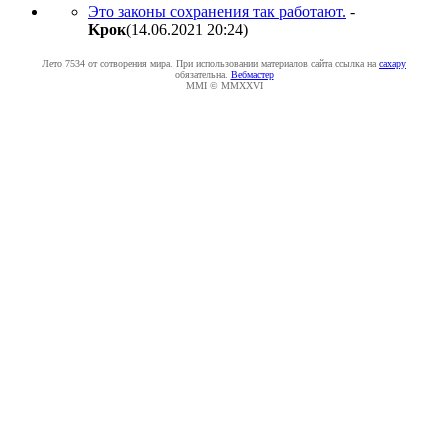
Это законы сохранения так работают.
-
Kpoк
(14.06.2021 20:24
)
Лето 7534 от сотворения мира. При использовании материалов сайта ссылка на
caxapу
обязательна.
Вебмастер
MMI © MMXXVI