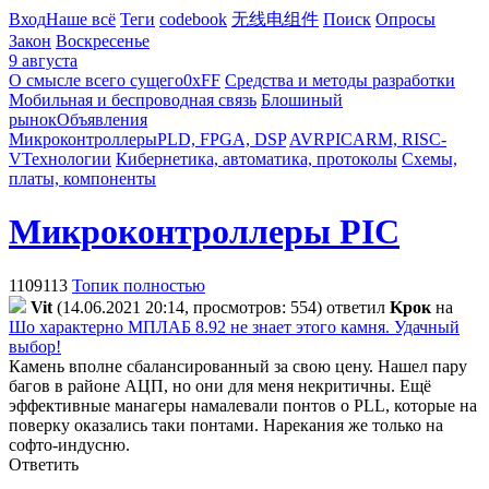
Вход
Наше всё
Теги
codebook
无线电组件
Поиск
Опросы
Закон
Воскресенье
9 августа
О смысле всего сущего
0xFF
Средства и методы разработки
Мобильная и беспроводная связь
Блошиный
рынок
Объявления
Микроконтроллеры
PLD, FPGA, DSP
AVR
PIC
ARM, RISC-
V
Технологии
Кибернетика, автоматика, протоколы
Схемы,
платы, компоненты
Микроконтроллеры PIC
1109113
Топик полностью
Vit
(14.06.2021 20:14, просмотров: 554)
ответил
Kpoк
на
Шо характерно МПЛАБ 8.92 не знает этого камня. Удачный
выбор!
Камень вполне сбалансированный за свою цену. Нашел пару
багов в районе АЦП, но они для меня некритичны. Ещё
эффективные манагеры намалевали понтов о PLL, которые на
поверку оказались таки понтами. Нарекания же только на
софто-индусню.
Ответить