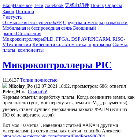
Вход
Наше всё
Теги
codebook
无线电组件
Поиск
Опросы
Закон
Пятница
7 августа
О смысле всего сущего
0xFF
Средства и методы разработки
Мобильная и беспроводная связь
Блошиный
рынок
Объявления
Микроконтроллеры
PLD, FPGA, DSP
AVR
PIC
ARM, RISC-
V
Технологии
Кибернетика, автоматика, протоколы
Схемы,
платы, компоненты
Микроконтроллеры PIC
1116137
Топик полностью
Nikolay_Po
(12.07.2021 18:02, просмотров: 686)
ответил
Peter_M
на
Спасибо!
Черным отметил доработку платы. Когда соедините земли, как
предложено (упс, мог перепутать, землите V
, разумеется),
SS
уверен, станет лучше с удержанием захвата ФАПЧ (если из
ПО её не дёргаете зазря).
Вот моя "заметка", навеянная статьёй =АК= и другими
материалами (в есть в ссылках статьи, спасибо Алексею:
https://www.microchip.com/forums/FindPost/906704