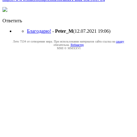
Ответить
Благодарю!
-
Peter_M
(12.07.2021 19:06
)
Лето 7534 от сотворения мира. При использовании материалов сайта ссылка на
caxapу
обязательна.
Вебмастер
MMI © MMXXVI