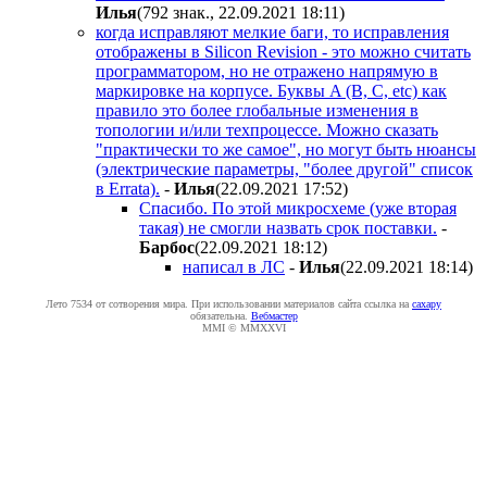
Илья
(792 знак., 22.09.2021 18:11
)
когда исправляют мелкие баги, то исправления
отображены в Silicon Revision - это можно считать
программатором, но не отражено напрямую в
маркировке на корпусе. Буквы A (B, C, etc) как
правило это более глобальные изменения в
топологии и/или техпроцессе. Можно сказать
"практически то же самое", но могут быть нюансы
(электрические параметры, "более другой" список
в Errata).
-
Илья
(22.09.2021 17:52
)
Спасибо. По этой микросхеме (уже вторая
такая) не смогли назвать срок поставки.
-
Бapбoc
(22.09.2021 18:12
)
написал в ЛС
-
Илья
(22.09.2021 18:14
)
Лето 7534 от сотворения мира. При использовании материалов сайта ссылка на
caxapу
обязательна.
Вебмастер
MMI © MMXXVI