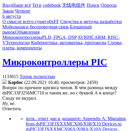
Вход
Наше всё
Теги
codebook
无线电组件
Поиск
Опросы
Закон
Четверг
6 августа
О смысле всего сущего
0xFF
Средства и методы разработки
Мобильная и беспроводная связь
Блошиный
рынок
Объявления
Микроконтроллеры
PLD, FPGA, DSP
AVR
PIC
ARM, RISC-
V
Технологии
Кибернетика, автоматика, протоколы
Схемы,
платы, компоненты
Микроконтроллеры PIC
1133615
Топик полностью
Бapбoc
(22.09.2021 16:40, просмотров: 2459)
Вопрос по причине кризиса чипов. В чём разница между
dsPIC33FJ256MC710 и таким же, но с буквой А в конце?
Сходу не вкурил.
Ну, не.
Ответить
хотя.. ответ дан в даташите: Appendix A: Migrating
from dsPIC33FJXXXMCX06/X08/X10 Devices to
dsPIC33FJXXXMCX06A/X08A/X10A Devices .