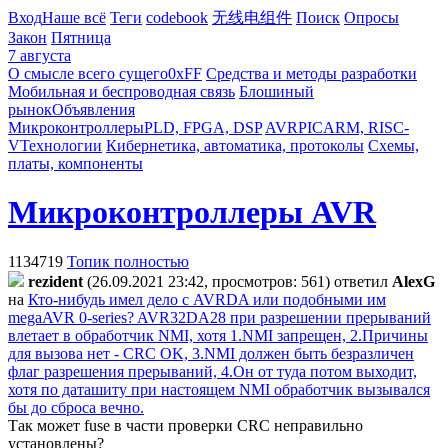
Вход
Наше всё
Теги
codebook
无线电组件
Поиск
Опросы
Закон
Пятница
7 августа
О смысле всего сущего
0xFF
Средства и методы разработки
Мобильная и беспроводная связь
Блошиный
рынок
Объявления
Микроконтроллеры
PLD, FPGA, DSP
AVR
PIC
ARM, RISC-
V
Технологии
Кибернетика, автоматика, протоколы
Схемы,
платы, компоненты
Микроконтроллеры AVR
1134719
Топик полностью
rezident
(26.09.2021 23:42, просмотров: 561)
ответил
AlexG
на
Кто-нибудь имел дело с AVRDA или подобными им
megaAVR 0-series? AVR32DA28 при разрешении прерываний
влетает в обработчик NMI, хотя 1.NMI запрещен, 2.Причины
для вызова нет - CRC OK, 3.NMI должен быть безразличен
флаг разрешения прерываний, 4.Он от туда потом выходит,
хотя по даташиту при настоящем NMI обработчик вызывался
бы до сброса вечно.
Так может fuse в части проверки CRC неправильно
установлены?