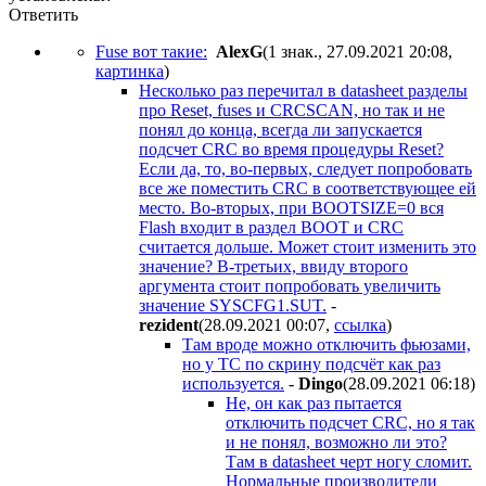
Ответить
Fuse вот такие:
AlexG
(1 знак., 27.09.2021 20:08
,
картинка
)
Несколько раз перечитал в datasheet разделы
про Reset, fuses и CRCSCAN, но так и не
понял до конца, всегда ли запускается
подсчет CRC во время процедуры Reset?
Если да, то, во-первых, следует попробовать
все же поместить CRC в соответствующее ей
место. Во-вторых, при BOOTSIZE=0 вся
Flash входит в раздел BOOT и CRC
считается дольше. Может стоит изменить это
значение? В-третьих, ввиду второго
аргумента стоит попробовать увеличить
значение SYSCFG1.SUT.
-
rezident
(28.09.2021 00:07
,
ссылка
)
Там вроде можно отключить фьюзами,
но у ТС по скрину подсчёт как раз
используется.
-
Dingo
(28.09.2021 06:18
)
Не, он как раз пытается
отключить подсчет CRC, но я так
и не понял, возможно ли это?
Там в datasheet черт ногу сломит.
Нормальные производители