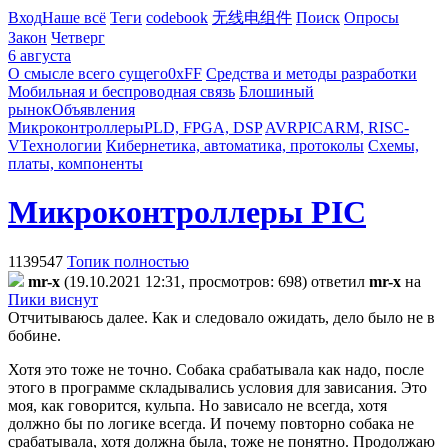
Вход
Наше всё
Теги
codebook
无线电组件
Поиск
Опросы
Закон
Четверг
6 августа
О смысле всего сущего
0xFF
Средства и методы разработки
Мобильная и беспроводная связь
Блошиный
рынок
Объявления
Микроконтроллеры
PLD, FPGA, DSP
AVR
PIC
ARM, RISC-
V
Технологии
Кибернетика, автоматика, протоколы
Схемы,
платы, компоненты
Микроконтроллеры PIC
1139547
Топик полностью
mr-x
(19.10.2021 12:31, просмотров: 698)
ответил
mr-x
на
Пики виснут
Отчитываюсь далее. Как и следовало ожидать, дело было не в
бобине.
Хотя это тоже не точно. Собака срабатывала как надо, после
этого в программе складывались условия для зависания. Это
моя, как говорится, кульпа. Но зависало не всегда, хотя
должно бы по логике всегда. И почему повторно собака не
срабатывала, хотя должна была, тоже не понятно. Продолжаю