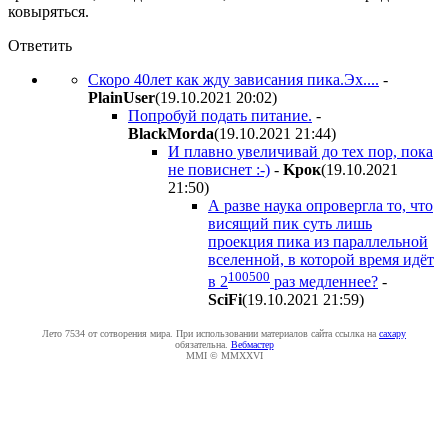
ковыряться.
Ответить
Скоро 40лет как жду зависания пика.Эх....
-
PlainUser
(19.10.2021 20:02
)
Попробуй подать питание.
-
BlackMorda
(19.10.2021 21:44
)
И плавно увеличивай до тех пор, пока
не повиснет :-)
-
Kpoк
(19.10.2021
21:50
)
А разве наука опровергла то, что
висящий пик суть лишь
проекция пика из параллельной
вселенной, в которой время идёт
100500
в 2
раз медленнее?
-
SciFi
(19.10.2021 21:59
)
Лето 7534 от сотворения мира. При использовании материалов сайта ссылка на
caxapу
обязательна.
Вебмастер
MMI © MMXXVI