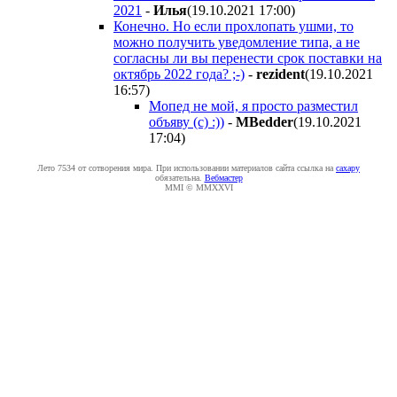
2021
-
Илья
(19.10.2021 17:00
)
Конечно. Но если прохлопать ушми, то
можно получить уведомление типа, а не
согласны ли вы перенести срок поставки на
октябрь 2022 года? ;-)
-
rezident
(19.10.2021
16:57
)
Мопед не мой, я просто разместил
объяву (с) :))
-
MBedder
(19.10.2021
17:04
)
Лето 7534 от сотворения мира. При использовании материалов сайта ссылка на
caxapу
обязательна.
Вебмастер
MMI © MMXXVI