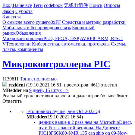
Вход
Наше всё
Теги
codebook
无线电组件
Поиск
Опросы
Закон
Суббота
8 августа
О смысле всего сущего
0xFF
Средства и методы разработки
Мобильная и беспроводная связь
Блошиный
рынок
Объявления
Микроконтроллеры
PLD, FPGA, DSP
AVR
PIC
ARM, RISC-
V
Технологии
Кибернетика, автоматика, протоколы
Схемы,
платы, компоненты
Микроконтроллеры PIC
1139611
Топик полностью
rezident
(19.10.2021 16:51, просмотров: 461)
ответил
MBedder
на
9 дней, 15 штук -->
Реальный срок поставки вдвое или даже втрое больше будет.
Ответить
Это полюбэ лучше, чем Oct-2022 :))
-
MBedder
(19.10.2021 16:54
)
ценник выше в 2 раза чем на MicrochipDirect,
ну и без гарантий вендора. На Директе
PIC18F66K80-I/MR 135 can ship on 09-Nov-