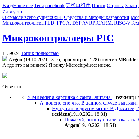
Вход
Наше всё
Теги
codebook
无线电组件
Поиск
Опросы
Закон
7 августа
О смысле всего сущего
0xFF
Средства и методы разработки
Моб
Микроконтроллеры
PLD, FPGA, DSP
AVR
PIC
ARM, RISC-V
Тех
Микроконтроллеры PIC
1139624
Топик полностью
Argon
(19.10.2021 18:16, просмотров: 528)
ответил
MBedder
А где это вы видите? Я вижу Microchipdirect иначе.
Ответить
У MBedder-а картинка с сайта Элитана.
-
rezident
(1 
А, вононо оно что. В данном случае выгляди
Ну купите в другом месте. В Дижикей, 
rezident
(19.10.2021 18:31
)
Пожалуй, рискну на али заказать.
Argon
(19.10.2021 18:51
)
Л