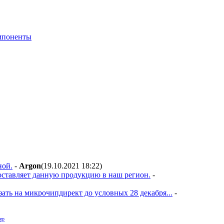
мпоненты
ной.
-
Argon
(19.10.2021 18:22
)
поставляет данную продукцию в наш регион.
-
ать на микрочипдирект до условных 28 декабря...
-
ер