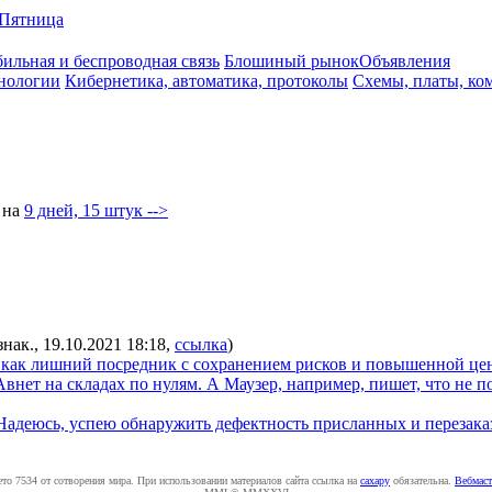
Пятница
ильная и беспроводная связь
Блошиный рынок
Объявления
нологии
Кибернетика, автоматика, протоколы
Схемы, платы, ко
на
9 дней, 15 штук -->
знак., 19.10.2021 18:18
,
ссылка
)
т как лишний посредник с сохранением рисков и повышенной це
Авнет на складах по нулям. А Маузер, например, пишет, что не 
 Надеюсь, успею обнаружить дефектность присланных и перезаказ
ето 7534 от сотворения мира. При использовании материалов сайта ссылка на
caxapу
обязательна.
Вебмаст