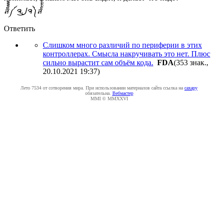
ส็็็็็็็็็็็็็็็็็็็็็็็็็༼ ຈل͜ຈ༽ส้้้้้้้้้้้้้้้้้้้้้้้
Ответить
Слишком много различий по периферии в этих
контроллерах. Смысла накручивать это нет. Плюс
сильно вырастит сам объём кода.
FDA
(353 знак.,
20.10.2021 19:37
)
Лето 7534 от сотворения мира. При использовании материалов сайта ссылка на
caxapу
обязательна.
Вебмастер
MMI © MMXXVI