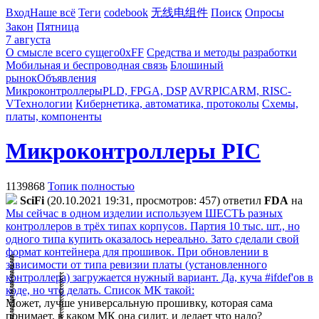
Вход
Наше всё
Теги
codebook
无线电组件
Поиск
Опросы
Закон
Пятница
7 августа
О смысле всего сущего
0xFF
Средства и методы разработки
Мобильная и беспроводная связь
Блошиный
рынок
Объявления
Микроконтроллеры
PLD, FPGA, DSP
AVR
PIC
ARM, RISC-
V
Технологии
Кибернетика, автоматика, протоколы
Схемы,
платы, компоненты
Микроконтроллеры PIC
1139868
Топик полностью
SciFi
(20.10.2021 19:31, просмотров: 457)
ответил
FDA
на
Мы сейчас в одном изделии используем ШЕСТЬ разных
контроллеров в трёх типах корпусов. Партия 10 тыс. шт., но
одного типа купить оказалось нереально. Зато сделали свой
формат контейнера для прошивок. При обновлении в
зависимости от типа ревизии платы (установленного
контроллера) загружается нужный вариант. Да, куча #ifdef'ов в
коде, но что делать. Список МК такой:
Может, лучше универсальную прошивку, которая сама
понимает, в каком МК она сидит, и делает что надо?