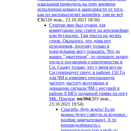
изыскания проводить на тему времени
исполнения команд в зависимости от того,
как их распараллелит конвейер, там не всё
CS
(120 знак., 23.10.2021 18:50
)
Стартап мне был нужен для
коммутации при старте на аппликейшн
или бутлоадер. Там текста на десять
строк. Оказалось, что дома нет
исходников, поэтому только в
понедельник могу показать. Что до
ваших "джиттеров", то опишите задачу,
тогда и поговорим о критичностях в
Си. Скажу только, что у меня код на
Си генерирует синус в районе 150 Гц
для ЧМ и измеряет центральную
частоту, частоту модуляции и
девиацию сигнала ЧМ с несущей в
районе 8 МГц поданной прямо на ногу
МК. Причем
my504
(203 знак.,
23.10.2021 19:54
)
Спасибо, буду ждать! Если
можно будет глянуть исходники -
вообще замечательно). А то
неопределённость с
нерешительностью какой-то