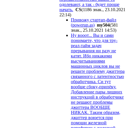
одолевают, а так - будет проще
начать.
CS
(1186 знак., 23.10.2021
22:14
)
Привожу стартап-файл
(powerup.as)
my504
(581
знак., 25.10.2021 14:53
)
Ну вооот... Вы и сами
понимаете, что для тру-
реал-тайм задач
прерывания ни разу не
катят. Ибо никакими
высчитываниями
машинных циклов вы не
решите проблему джиттера
связанного с латентностью
обработчика. Си тут
вообще сбоку-припёку.
Добавление пары лишних
инструкций в обработчике
не решают проблемы
джиттера ВООБЩЕ
НИКАК. Таким образом,
джиттер воюется при
помощи железной
периферии с железной