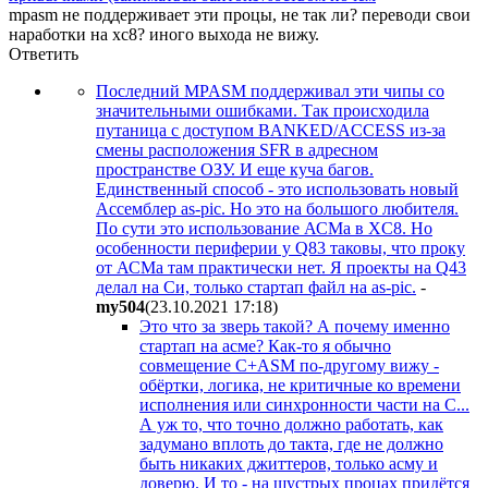
mpasm не поддерживает эти процы, не так ли? переводи свои
наработки на xc8? иного выхода не вижу.
Ответить
Последний MPASM поддерживал эти чипы со
значительными ошибками. Так происходила
путаница с доступом BANKED/ACCESS из-за
смены расположения SFR в адресном
пространстве ОЗУ. И еще куча багов.
Единственный способ - это использовать новый
Ассемблер as-pic. Но это на большого любителя.
По сути это использование АСМа в XC8. Но
особенности периферии у Q83 таковы, что проку
от АСМа там практически нет. Я проекты на Q43
делал на Си, только стартап файл на as-pic.
-
my504
(23.10.2021 17:18
)
Это что за зверь такой? А почему именно
стартап на асме? Как-то я обычно
совмещение С+АSM по-другому вижу -
обёртки, логика, не критичные ко времени
исполнения или синхронности части на C...
А уж то, что точно должно работать, как
задумано вплоть до такта, где не должно
быть никаких джиттеров, только асму и
доверю. И то - на шустрых процах придётся