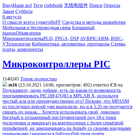
Вход
Наше всё
Теги
codebook
无线电组件
Поиск
Опросы
Закон
Суббота
8 августа
О смысле всего сущего
0xFF
Средства и методы разработки
Мобильная и беспроводная связь
Блошиный
рынок
Объявления
Микроконтроллеры
PLD, FPGA, DSP
AVR
PIC
ARM, RISC-
V
Технологии
Кибернетика, автоматика, протоколы
Схемы,
платы, компоненты
Микроконтроллеры PIC
1140245
Топик полностью
m16
(23.10.2021 14:06, просмотров: 492)
ответил
CS
на
Подскажите, люди добрые, есть ли какая-то возможность
программировать PIC18F47Q83 в МPLAB X, используя
чистый асм или преимущественно его? Похоже, что MPASM
из последних версий уже выпилили, но и в 5.35 не получается
связать их никак... Хочется использовать свой, довольно
богатый и отлаженный инструментарий под 18-е пики
(исходники и макросы) на контроллерах с более серьёзной
периферией, не заморачиваясь на борьбу со своими вредными
привычками (заниматься байтоиз%бством почём