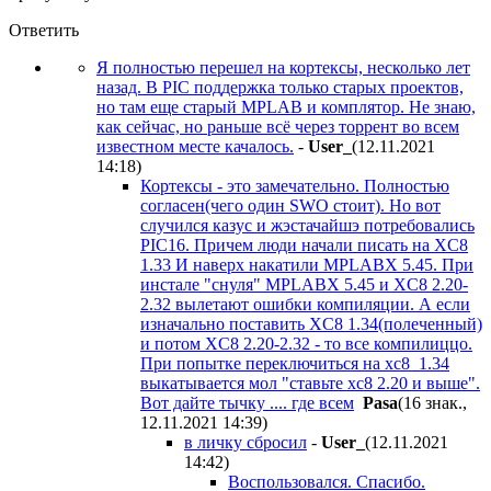
Ответить
Я полностью перешел на кортексы, несколько лет
назад. В PIC поддержка только старых проектов,
но там еще старый MPLAB и комплятор. Не знаю,
как сейчас, но раньше всё через торрент во всем
известном месте качалось.
-
User_
(12.11.2021
14:18
)
Кортексы - это замечательно. Полностью
согласен(чего один SWO стоит). Но вот
случился казус и жэстачайшэ потребовались
PIC16. Причем люди начали писать на XC8
1.33 И наверх накатили MPLABX 5.45. При
инстале "снуля" MPLABX 5.45 и XC8 2.20-
2.32 вылетают ошибки компиляции. А если
изначально поставить XC8 1.34(полеченный)
и потом XC8 2.20-2.32 - то все компилиццо.
При попытке переключиться на xc8_1.34
выкатывается мол "ставьте xc8 2.20 и выше".
Вот дайте тычку .... где всем
Pasa
(16 знак.,
12.11.2021 14:39
)
в личку сбросил
-
User_
(12.11.2021
14:42
)
Воспользовался. Спасибо.