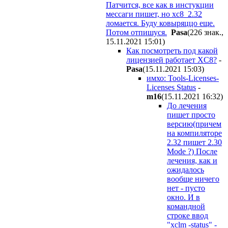
Патчится, все как в инстукции
мессаги пишет, но xc8_2.32
ломается. Буду ковыряццо еще.
Потом отпишуся.
Pasa
(226 знак.,
15.11.2021 15:01
)
Как посмотреть под какой
лицензией работает XC8?
-
Pasa
(15.11.2021 15:03
)
имхо: Tools-Licenses-
Licenses Status
-
m16
(15.11.2021 16:32
)
До лечения
пишет просто
версию(причем
на компиляторе
2.32 пишет 2.30
Mode ?) После
лечения, как и
ожидалось
вообще ничего
нет - пусто
окно. И в
командной
строке ввод
"xclm -status" -