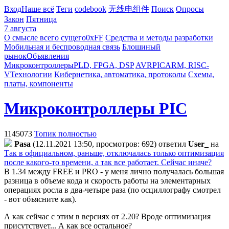
Вход
Наше всё
Теги
codebook
无线电组件
Поиск
Опросы
Закон
Пятница
7 августа
О смысле всего сущего
0xFF
Средства и методы разработки
Мобильная и беспроводная связь
Блошиный
рынок
Объявления
Микроконтроллеры
PLD, FPGA, DSP
AVR
PIC
ARM, RISC-
V
Технологии
Кибернетика, автоматика, протоколы
Схемы,
платы, компоненты
Микроконтроллеры PIC
1145073
Топик полностью
Pasa
(12.11.2021 13:50, просмотров: 692)
ответил
User_
на
Так в официальном, раньше, отключалась только оптимизация
после какого-то времени, а так все работает. Сейчас иначе?
В 1.34 между FREE и PRO - у меня лично получалась большая
разница в объеме кода и скорость работы на элементарных
операциях росла в два-четыре раза (по осциллографу смотрел
- вот объясните как).
А как сейчас с этим в версиях от 2.20? Вроде оптимизация
присутствует... А как все остальное?