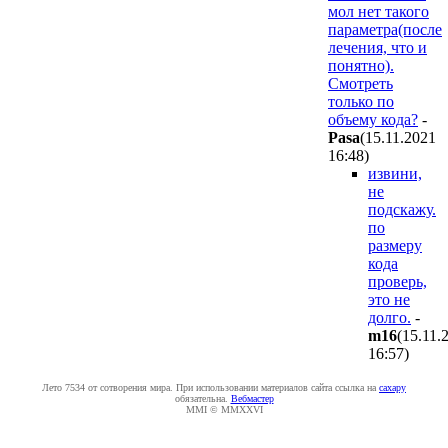
мол нет такого
параметра(после
лечения, что и
понятно).
Смотреть
только по
объему кода?
-
Pasa
(15.11.2021
16:48
)
извини,
не
подскажу.
по
размеру
кода
проверь,
это не
долго.
-
m16
(15.11.
16:57
)
Лето 7534 от сотворения мира. При использовании материалов сайта ссылка на
caxapу
обязательна.
Вебмастер
MMI © MMXXVI