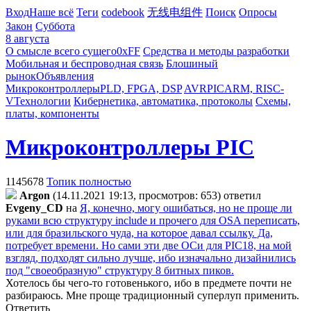
Вход
Наше всё
Теги
codebook
无线电组件
Поиск
Опросы
Закон
Суббота
8 августа
О смысле всего сущего
0xFF
Средства и методы разработки
Мобильная и беспроводная связь
Блошиный
рынок
Объявления
Микроконтроллеры
PLD, FPGA, DSP
AVR
PIC
ARM, RISC-
V
Технологии
Кибернетика, автоматика, протоколы
Схемы,
платы, компоненты
Микроконтроллеры PIC
1145678
Топик полностью
Argon
(14.11.2021 19:13, просмотров: 653)
ответил
Evgeny_CD
на
Я, конечно, могу ошибаться, но не проще ли
руками всю структуру include и прочего для OSA переписать,
или для бразильского чуда, на которое давал ссылку. Да,
потребует времени. Но сами эти две ОСи для PIC18, на мой
взгляд, подходят сильно лучше, ибо изначально дизайнились
под "своеобразную" структуру 8 битных пиков.
Хотелось бы чего-то готовенького, ибо в предмете почти не
разбираюсь. Мне проще традиционный суперлуп применить.
Ответить