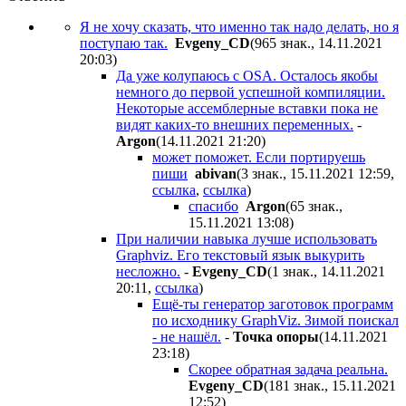
Я не хочу сказать, что именно так надо делать, но я
поступаю так.
Evgeny_CD
(965 знак., 14.11.2021
20:03
)
Да уже колупаюсь с OSA. Осталось якобы
немного до первой успешной компиляции.
Некоторые ассемблерные вставки пока не
видят каких-то внешних переменных.
-
Argon
(14.11.2021 21:20
)
может поможет. Если портируешь
пиши
abivan
(3 знак., 15.11.2021 12:59
,
ссылка
,
ссылка
)
спасибо
Argon
(65 знак.,
15.11.2021 13:08
)
При наличии навыка лучше использовать
Graphviz. Его текстовый язык выкурить
несложно.
-
Evgeny_CD
(1 знак., 14.11.2021
20:11
,
ссылка
)
Ещё-ты генератор заготовок программ
по исходнику GraphViz. Зимой поискал
- не нашёл.
-
Toчкa oпopы
(14.11.2021
23:18
)
Скорее обратная задача реальна.
Evgeny_CD
(181 знак., 15.11.2021
12:52
)