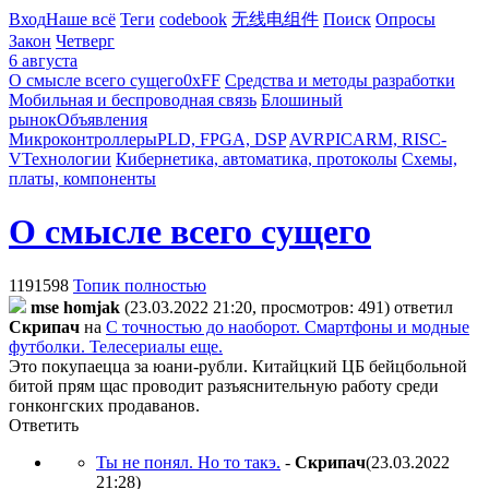
Вход
Наше всё
Теги
codebook
无线电组件
Поиск
Опросы
Закон
Четверг
6 августа
О смысле всего сущего
0xFF
Средства и методы разработки
Мобильная и беспроводная связь
Блошиный
рынок
Объявления
Микроконтроллеры
PLD, FPGA, DSP
AVR
PIC
ARM, RISC-
V
Технологии
Кибернетика, автоматика, протоколы
Схемы,
платы, компоненты
О смысле всего сущего
1191598
Топик полностью
mse homjak
(23.03.2022 21:20, просмотров: 491)
ответил
Cкpипaч
на
С точностью до наоборот. Смартфоны и модные
футболки. Телесериалы еще.
Это покупаецца за юани-рубли. Китайцкий ЦБ бейцбольной
битой прям щас проводит разъяснительную работу среди
гонконгских продаванов.
Ответить
Ты не понял. Но то такэ.
-
Cкpипaч
(23.03.2022
21:28
)