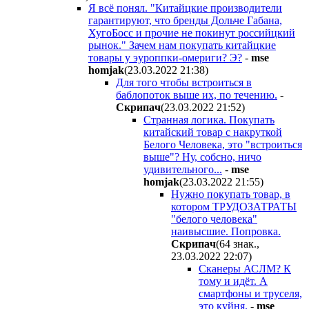
Я всё понял. "Китайцкие производители
гарантируют, что бренды Дольче Габана,
ХугоБосс и прочие не покинут российцкий
рынок." Зачем нам покупать китайцкие
товары у эуроппки-омериги? Э?
-
mse
homjak
(23.03.2022 21:38
)
Для того чтобы встроиться в
баблопоток выше их, по течению.
-
Cкpипaч
(23.03.2022 21:52
)
Странная логика. Покупать
китайский товар с накруткой
Белого Человека, это "встроиться
выше"? Ну, собсно, ничо
удивительного...
-
mse
homjak
(23.03.2022 21:55
)
Нужно покупать товар, в
котором ТРУДОЗАТРАТЫ
"белого человека"
наивысшие. Попровка.
Cкpипaч
(64 знак.,
23.03.2022 22:07
)
Сканеры АСЛМ? К
тому и идёт. А
смартфоны и труселя,
это куйня.
-
mse