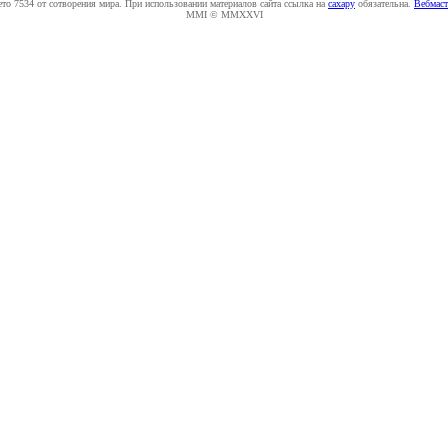
ето 7534 от сотворения мира. При использовании материалов сайта ссылка на
caxapу
обязательна.
Вебмаст
MMI © MMXXVI