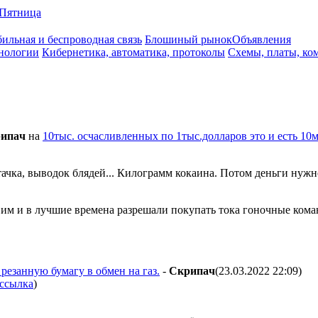
Пятница
ильная и беспроводная связь
Блошиный рынок
Объявления
нологии
Кибернетика, автоматика, протоколы
Схемы, платы, ко
ипaч
на
10тыс. осчасливленных по 1тыс.долларов это и есть 10
ачка, выводок блядей... Килограмм кокаина. Потом деньги нужно
им и в лучшие времена разрешали покупать тока гоночные коман
резанную бумагу в обмен на газ.
-
Cкpипaч
(23.03.2022 22:09
)
ссылка
)