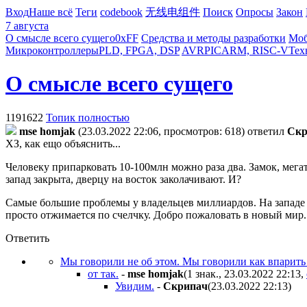
Вход
Наше всё
Теги
codebook
无线电组件
Поиск
Опросы
Закон
7 августа
О смысле всего сущего
0xFF
Средства и методы разработки
Моб
Микроконтроллеры
PLD, FPGA, DSP
AVR
PIC
ARM, RISC-V
Тех
О смысле всего сущего
1191622
Топик полностью
mse homjak
(23.03.2022 22:06, просмотров: 618)
ответил
Cкp
ХЗ, как ещо объяснить...
Человеку припарковать 10-100млн можно раза два. Замок, мегат
запад закрыта, дверцу на восток заколачивают. И?
Самые большие проблемы у владельцев миллиардов. На западе 
просто отжимается по счелчку. Добро пожаловать в новый мир.
Ответить
Мы говорили не об этом. Мы говорили как впарить 
от так.
-
mse homjak
(1 знак., 23.03.2022 22:13
,
Увидим.
-
Cкpипaч
(23.03.2022 22:13
)