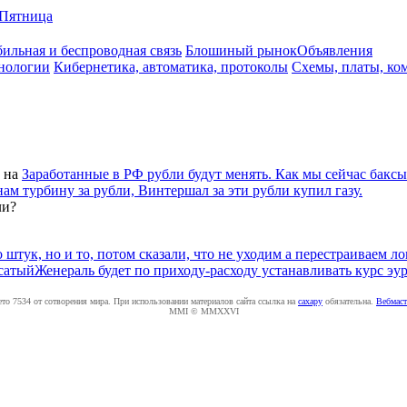
Пятница
ильная и беспроводная связь
Блошиный рынок
Объявления
нологии
Кибернетика, автоматика, протоколы
Схемы, платы, ко
на
Заработанные в РФ рубли будут менять. Как мы сейчас бакс
ам турбину за рубли, Винтершал за эти рубли купил газу.
ли?
штук, но и то, потом сказали, что не уходим а перестраиваем л
сатыйЖенераль будет по приходу-расходу устанавливать курс эур
ето 7534 от сотворения мира. При использовании материалов сайта ссылка на
caxapу
обязательна.
Вебмаст
MMI © MMXXVI