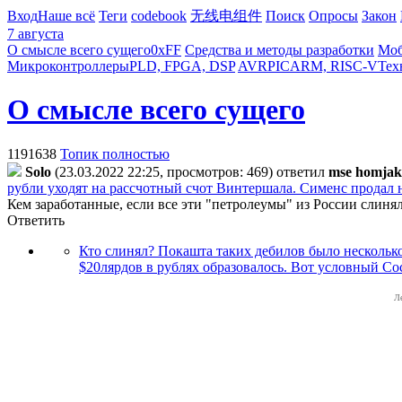
Вход
Наше всё
Теги
codebook
无线电组件
Поиск
Опросы
Закон
7 августа
О смысле всего сущего
0xFF
Средства и методы разработки
Моб
Микроконтроллеры
PLD, FPGA, DSP
AVR
PIC
ARM, RISC-V
Тех
О смысле всего сущего
1191638
Топик полностью
Solo
(23.03.2022 22:25, просмотров: 469)
ответил
mse homjak
рубли уходят на рассчотный счот Винтершала. Сименс продал н
Кем заработанные, если все эти "петролеумы" из России слиня
Ответить
Кто слинял? Покашта таких дебилов было несколько 
$20лярдов в рублях образовалось. Вот условный Со
Л