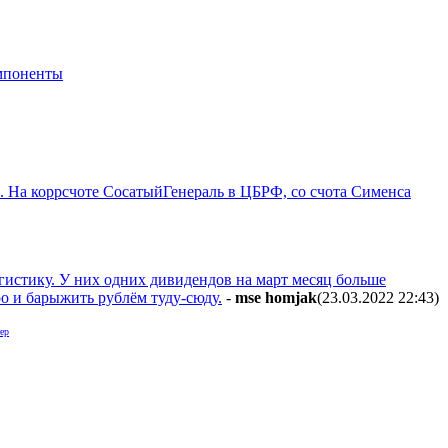
мпоненты
ы. На коррсчоте СосатыйГенераль в ЦБРФ, со счота Сименса
огистику. У них одних дивидендов на март месяц больше
о и барыжить рублём туду-сюду.
-
mse homjak
(23.03.2022 22:43
)
ер