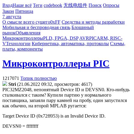
Вход
Наше всё
Теги
codebook
无线电组件
Поиск
Опросы
Закон
Пятница
7 августа
О смысле всего сущего
0xFF
Средства и методы разработки
Мобильная и беспроводная связь
Блошиный
рынок
Объявления
Микроконтроллеры
PLD, FPGA, DSP
AVR
PIC
ARM, RISC-
V
Технологии
Кибернетика, автоматика, протоколы
Схемы,
платы, компоненты
Микроконтроллеры PIC
1217071
Топик полностью
Stri
(21.06.2022 09:32, просмотров: 4617)
PIC32MZ2048, непонятный Device ID и DEVSN0. Кто-нибудь
сталкивался с таким? Купили партию у нормального
поставщика, запаяли пару камней на пробу, один запустился
как обычно, на второй MPLAB ругается:
Target Device ID (0x72ff053) is an Invalid Device ID.
DEVSN0 = ffffffff