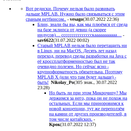
Вот редиски. Почему нельзя было развивать
дальше MPLAB. Нужно было связываться с этим
сраным нетбинсом..
-
vesago
(30.07.2022 22:36
)
Блин, знали бы вы, как мы плюёмся от среда
на базе эклипса от девиц (а скорее
индусов).... ссссссссссссссскааааааааааа....
-
sav6622
(31.07.2022 00:02
)
Старый MPLAB нельзя было перетащить ни
в Linux, ни на MacOS. Десять лет назад
переход, перевод среды разработки на Java с
её кроссплатформенностью был не так
очевидно полезен. Но сейчас ясно -
крупноформатность обязательна. Поэтому
MPLAB X (или что там будет дальше) -
быть!
Nikolay_Po
(305 знак., 30.07.2022
23:28
)
Но быть ли при этом Микрочипу? Мы
держимся за него, пока он не похож на
остальных. Если мы приноровимся к
новой концепции, тут же переползём
на камни от других производителей, в
том числе китайских.
-
Kpoк
(31.07.2022 12:37
)