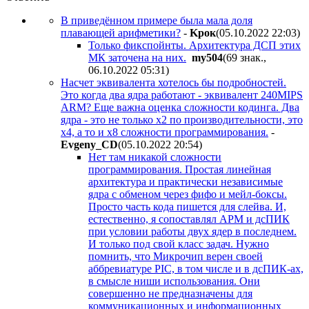
В приведённом примере была мала доля
плавающей арифметики?
-
Kpoк
(05.10.2022 22:03
)
Только фикспойнты. Архитектура ДСП этих
МК заточена на них.
my504
(69 знак.,
06.10.2022 05:31
)
Насчет эквивалента хотелось бы подробностей.
Это когда два ядра работают - эквивалент 240MIPS
ARM? Еще важна оценка сложности кодинга. Два
ядра - это не только x2 по производительности, это
x4, а то и x8 сложности программирования.
-
Evgeny_CD
(05.10.2022 20:54
)
Нет там никакой сложности
программирования. Простая линейная
архитектура и практически независимые
ядра с обменом через фифо и мейл-боксы.
Просто часть кода пишется для слейва. И,
естественно, я сопоставлял АРМ и дсПИК
при условии работы двух ядер в последнем.
И только под свой класс задач. Нужно
помнить, что Микрочип верен своей
аббревиатуре PIC, в том числе и в дсПИК-ах,
в смысле ниши использования. Они
совершенно не предназначены для
коммуникационных и информационных