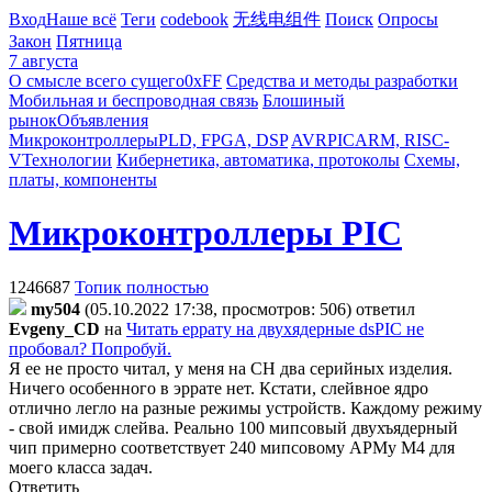
Вход
Наше всё
Теги
codebook
无线电组件
Поиск
Опросы
Закон
Пятница
7 августа
О смысле всего сущего
0xFF
Средства и методы разработки
Мобильная и беспроводная связь
Блошиный
рынок
Объявления
Микроконтроллеры
PLD, FPGA, DSP
AVR
PIC
ARM, RISC-
V
Технологии
Кибернетика, автоматика, протоколы
Схемы,
платы, компоненты
Микроконтроллеры PIC
1246687
Топик полностью
my504
(05.10.2022 17:38, просмотров: 506)
ответил
Evgeny_CD
на
Читать еррату на двухядерные dsPIC не
пробовал? Попробуй.
Я ее не просто читал, у меня на СН два серийных изделия.
Ничего особенного в эррате нет. Кстати, слейвное ядро
отлично легло на разные режимы устройств. Каждому режиму
- свой имидж слейва. Реально 100 мипсовый двухъядерный
чип примерно соответствует 240 мипсовому АРМу М4 для
моего класса задач.
Ответить