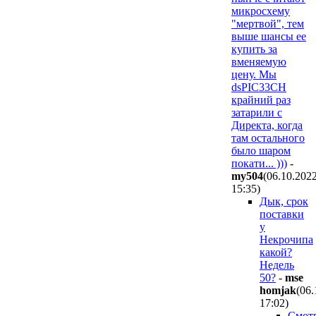
микросхему
"мертвой", тем
выше шансы ее
купить за
вменяемую
цену. Мы
dsPIC33CH
крайний раз
затарили с
Директа, когда
там остального
было шаром
покати... )))
-
my504
(06.10.202
15:35
)
Дык, срок
поставки
у
Некрочипа
какой?
Недель
50?
-
mse
homjak
(06.
17:02
)
Смот