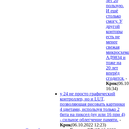
лет 20
пользую.
И ещё
столько
смогу. У
другой
конторы
есть не
менее
свежая
микросхем
АД9834 и
тоже на
20 лет
вперёд
сгодится.
-
Kpoк
(06.10
16:34
)
у 24 не просто графический
контроллер, но и LUT,
позволяющая рисовать картинки
4 цветами, используя только 2
бита на пиксел (ну или 16 при 4)
- сильное облегчение памяти.
-
Kpoк
(06.10.2022 12:23
)