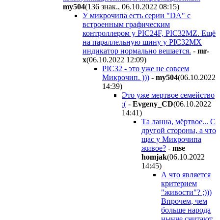
my504
(136 знак., 06.10.2022 08:15
)
У микрочипа есть серии "DA" с
встроенным графическим
контроллером у PIC24F, PIC32MZ. Ещё
на параллельную шину у PIC32MX
индикатор нормально вешается.
-
mr-
x
(06.10.2022 12:09
)
PIC32 - это уже не совсем
Микрочип. )))
-
my504
(06.10.2022
14:39
)
Это уже мертвое семейство
:(
-
Evgeny_CD
(06.10.2022
14:41
)
Та ланна, мёртвое... С
другой стороны, а что
щас у Микрочипа
живое?
-
mse
homjak
(06.10.2022
14:45
)
А что является
критерием
"живости"? ;)))
Впрочем, чем
больше народа
нынче считают