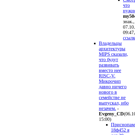
что
нужн
my50
знак.,
07.10
09:47
,
ссылк
Владельцы
архитектуры
MIPS сказали,
что будут
развивать
вместо нее
RISC-V.
Микрочип
давно ничего
нового в
семействе не
выпускал, ибо
незачем.
-
Evgeny_CD
(06.1
15:00
)
Приснопам
18ф452 я