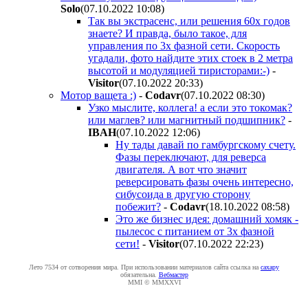
Solo
(07.10.2022 10:08
)
Так вы экстрасенс, или решения 60х годов
знаете? И правда, было такое, для
управления по 3х фазной сети. Скорость
угадали, фото найдите этих стоек в 2 метра
высотой и модуляцией тиристорами:-)
-
Visitor
(07.10.2022 20:33
)
Мотор ващета :)
-
Codavr
(07.10.2022 08:30
)
Узко мыслите, коллега! а если это токомак?
или маглев? или магнитный подшипник?
-
IBAH
(07.10.2022 12:06
)
Ну тады давай по гамбургскому счету.
Фазы переключают, для реверса
двигателя. А вот что значит
реверсировать фазы очень интересно,
сибусоида в другую сторону
побежит?
-
Codavr
(18.10.2022 08:58
)
Это же бизнес идея: домашний хомяк -
пылесос с питанием от 3х фазной
сети!
-
Visitor
(07.10.2022 22:23
)
Лето 7534 от сотворения мира. При использовании материалов сайта ссылка на
caxapу
обязательна.
Вебмастер
MMI © MMXXVI