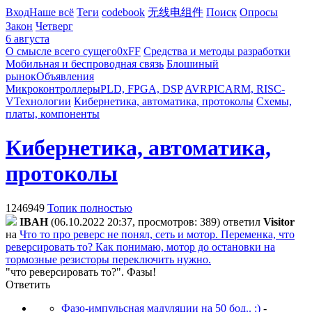
Вход
Наше всё
Теги
codebook
无线电组件
Поиск
Опросы
Закон
Четверг
6 августа
О смысле всего сущего
0xFF
Средства и методы разработки
Мобильная и беспроводная связь
Блошиный
рынок
Объявления
Микроконтроллеры
PLD, FPGA, DSP
AVR
PIC
ARM, RISC-
V
Технологии
Кибернетика, автоматика, протоколы
Схемы,
платы, компоненты
Кибернетика, автоматика,
протоколы
1246949
Топик полностью
IBAH
(06.10.2022 20:37, просмотров: 389)
ответил
Visitor
на
Что то про реверс не понял, сеть и мотор. Переменка, что
реверсировать то? Как понимаю, мотор до остановки на
тормозные резисторы переключить нужно.
"что реверсировать то?". Фазы!
Ответить
Фазо-импульсная мадуляции на 50 бод.. :)
-