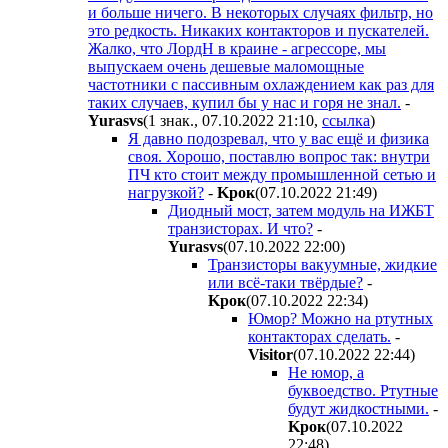
и больше ничего. В некоторых случаях фильтр, но
это редкость. Никаких контакторов и пускателей.
Жалко, что ЛордН в краине - агрессоре, мы
выпускаем очень дешевые маломощные
частотники с пассивным охлаждением как раз для
таких случаев, купил бы у нас и горя не знал.
-
Yurasvs
(1 знак., 07.10.2022 21:10
,
ссылка
)
Я давно подозревал, что у вас ещё и физика
своя. Хорошо, поставлю вопрос так: внутри
ПЧ кто стоит между промышленной сетью и
нагрузкой?
-
Kpoк
(07.10.2022 21:49
)
Диодный мост, затем модуль на ИЖБТ
транзисторах. И что?
-
Yurasvs
(07.10.2022 22:00
)
Транзисторы вакуумные, жидкие
или всё-таки твёрдые?
-
Kpoк
(07.10.2022 22:34
)
Юмор? Можно на ртутных
контакторах сделать.
-
Visitor
(07.10.2022 22:44
)
Не юмор, а
буквоедство. Ртутные
будут жидкостными.
-
Kpoк
(07.10.2022
22:48
)