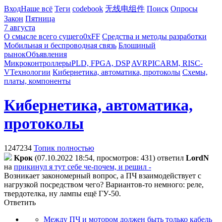
Вход
Наше всё
Теги
codebook
无线电组件
Поиск
Опросы
Закон
Пятница
7 августа
О смысле всего сущего
0xFF
Средства и методы разработки
Мобильная и беспроводная связь
Блошиный
рынок
Объявления
Микроконтроллеры
PLD, FPGA, DSP
AVR
PIC
ARM, RISC-
V
Технологии
Кибернетика, автоматика, протоколы
Схемы,
платы, компоненты
Кибернетика, автоматика,
протоколы
1247234
Топик полностью
Kpoк
(07.10.2022 18:54, просмотров: 431)
ответил
LordN
на
прикинул я тут себе че-почем, и решил -
Возникает закономерный вопрос, а ПЧ взаимодействует с
нагрузкой посредством чего? Вариантов-то немного: реле,
твердотелка, ну лампы ещё ГУ-50.
Ответить
Между ПЧ и мотором должен быть только кабель