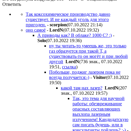
Ответить
Так коксохимическое производство давно
существует. И не каждый уголь для этого
пригоден.
-
scorpion
(07.10.2022 21:14
)
оно самоё
-
LordN
(07.10.2022 19:32
)
А приводы как? В облаке? 1000 С? :)
-
Solo
(07.10.2022 19:36
)
ну ты читать-то умеешь же, это только
газ образуется при такой Т, а
существовать-то он могёт и при любой
другой
LordN
(736 знак., 07.10.2022
19:51
,
ссылка
)
Побольше, поджиг лазером пока не
всегда получается:-)
-
Visitor
(07.10.2022
19:50
)
какой там нах лазер?
LordN
(207
знак., 07.10.2022 19:57
)
Так, это тема для научной
работы: обезвреживание
опасных составляющих
выхлопа лазерным
излучением! Кандидатскую
сам писать будешь, или в
консультанты пойдешь? :-)
-