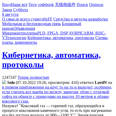
Вход
Наше всё
Теги
codebook
无线电组件
Поиск
Опросы
Закон
Суббота
8 августа
О смысле всего сущего
0xFF
Средства и методы разработки
Мобильная и беспроводная связь
Блошиный
рынок
Объявления
Микроконтроллеры
PLD, FPGA, DSP
AVR
PIC
ARM, RISC-
V
Технологии
Кибернетика, автоматика, протоколы
Схемы,
платы, компоненты
Кибернетика, автоматика,
протоколы
1247247
Топик полностью
Solo
(07.10.2022 19:26, просмотров: 416)
ответил
LordN
на
в первом приближении на круг то на то и выходит, особенно,
если считать все выеба по железу, защитам, еблю с отладкой
софта на объекте с приводами на высоте 10 метров в облаке
коксового газа.
Нихуясе! "Коксовый газ — горючий газ, образующийся в
процессе коксования каменного угля, то есть при нагревании
его без доступа воздуха до 900—1100 °С" Энциклопедия