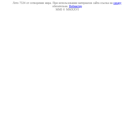
Лето 7534 от сотворения мира. При использовании материалов сайта ссылка на
caxapу
обязательна.
Вебмастер
MMI © MMXXVI