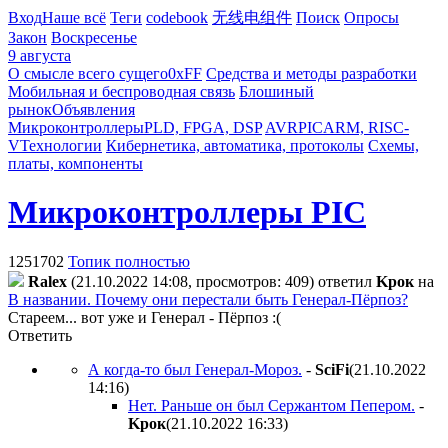
Вход
Наше всё
Теги
codebook
无线电组件
Поиск
Опросы
Закон
Воскресенье
9 августа
О смысле всего сущего
0xFF
Средства и методы разработки
Мобильная и беспроводная связь
Блошиный
рынок
Объявления
Микроконтроллеры
PLD, FPGA, DSP
AVR
PIC
ARM, RISC-
V
Технологии
Кибернетика, автоматика, протоколы
Схемы,
платы, компоненты
Микроконтроллеры PIC
1251702
Топик полностью
Ralex
(21.10.2022 14:08, просмотров: 409)
ответил
Kpoк
на
В названии. Почему они перестали быть Генерал-Пёрпоз?
Стареем... вот уже и Генерал - Пёрпоз :(
Ответить
А когда-то был Генерал-Мороз.
-
SciFi
(21.10.2022
14:16
)
Нет. Раньше он был Сержантом Пепером.
-
Kpoк
(21.10.2022 16:33
)