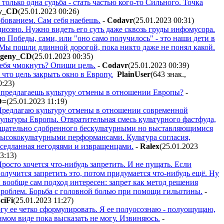
только одна судьба - стать частью кого-то Сильного. Точка
y_CD
(25.01.2023 00:26
)
юбованием. Сам себя наебешь.
-
Codavr
(25.01.2023 00:31
)
иозно. Нужно видеть его суть даже сквозь груды инфомусора.
 Победы, сами, или "оно само получилось" - это наши дети в
Мы пошли длинной дорогой, пока никто даже не понял какой.
geny_CD
(25.01.2023 00:35
)
себя чмокнуть? Опиши цель.
-
Codavr
(25.01.2023 00:39
)
что цель закрыть окно в Европу.
PlainUser
(643 знак.,
0:23
)
ы предлагаешь культуру отмены в отношении Европы?
-
D=
(25.01.2023 11:19
)
редлагаю культуру отмены в отношении современной
ультуры Европы. Отвратительная смесь культурного фастфуда,
щательно сдобренного бескультурными но выставляющимися
ысококультурными перформансами. Культура согласия,
седланная негодяями и извращенцами.
-
Ralex
(25.01.2023
3:13
)
росто хочется что-нибудь запретить. И не пущать. Если
олучится запретить это, потом придумается что-нибудь ещё. Ну
 вообще сам подход интересен: запрет как метод решения
роблем. Борьба с головной болью при помощи гильотины.
-
ciFi
(25.01.2023 11:27
)
огу ее четко сформулировать. Я ее полуосознаю - полуощущаю,
имом виде пока высказать не могу. Извиняюсь.
-