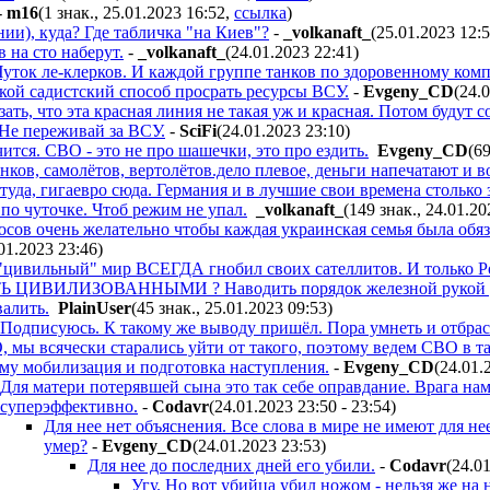
-
m16
(1 знак., 25.01.2023 16:52
,
ссылка
)
нии), куда? Где табличка "на Киев"?
-
_volkanaft_
(25.01.2023 12:
 на сто наберут.
-
_volkanaft_
(24.01.2023 22:41
)
 Чуток ле-клерков. И каждой группе танков по здоровенному ком
акой садистский способ просрать ресурсы ВСУ.
-
Evgeny_CD
(24.
ать, что эта красная линия не такая уж и красная. Потом будут 
 Не переживай за ВСУ.
-
SciFi
(24.01.2023 23:10
)
чится. СВО - это не про шашечки, это про ездить.
Evgeny_CD
(6
ков, самолётов, вертолётов.дело плевое, деньги напечатают и во
туда, гигаевро сюда. Германия и в лучшие свои времена столько з
 по чуточке. Чтоб режим не упал.
_volkanaft_
(149 знак., 24.01.20
осов очень желательно чтобы каждая украинская семья была обя
01.2023 23:46
)
"цивильный" мир ВСЕГДА гнобил своих сателлитов. И только Р
Ь ЦИВИЛИЗОВАННЫМИ ? Наводить порядок железной рукой , не
валить.
PlainUser
(45 знак., 25.01.2023 09:53
)
Подписуюсь. К такому же выводу пришёл. Пора умнеть и отбра
 мы всячески старались уйти от такого, поэтому ведем СВО в та
му мобилизация и подготовка наступления.
-
Evgeny_CD
(24.01.
Для матери потерявшей сына это так себе оправдание. Врага на
суперэффективно.
-
Codavr
(24.01.2023 23:50 - 23:54
)
Для нее нет объяснения. Все слова в мире не имеют для нее
умер?
-
Evgeny_CD
(24.01.2023 23:53
)
Для нее до последних дней его убили.
-
Codavr
(24.0
Угу. Но вот убийца убил ножом - нельзя же на н