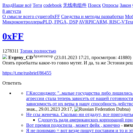
Вход
Наше всё
Теги
codebook
无线电组件
Поиск
Опросы
Закон
8 августа
О смысле всего сущего
0xFF
Средства и методы разработки
Моб
Микроконтроллеры
PLD, FPGA, DSP
AVR
PIC
ARM, RISC-V
Тех
0xFF
1278311
Топик полностью
Архитектор
Evgeny_CD
(23.01.2023 17:21, просмотров: 41880)
Опять проебалты какое-то говно мутят. И да, та же Эстония ре
https://t.me/rusbrief/86455
Ответить
Г.Киссинджер: "..малые государства либо лишились
агрессии стала теперь зависеть от нашей готовнос
зависимость от их веры в нашу способность дейст
знак., 29.01.2023 20:17
,
)
Не ссы женечка. Сколько ни отдадут, все пригодить
Сдохнуть ради американских корпораций при
Вот премия подоспела , может фейк , конечно
-
mex
Я не понимаю = вот везде пишут поставим и то и эт