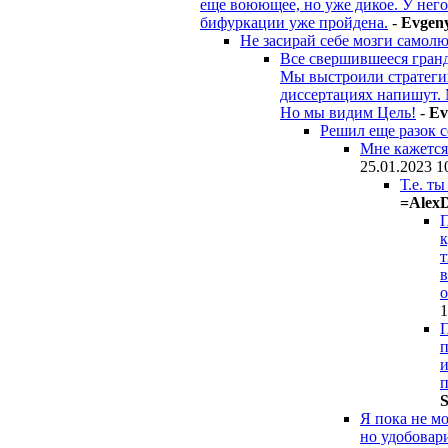
еще воюющее, но уже дикое. У него 
бифуркации уже пройдена.
-
Evgen
Не засирай себе мозги самол
Все свершившееся гранд
Мы выстроили стратегию
диссертациях напишут. 
Но мы видим Цель!
-
Ev
Решил еще разок 
Мне кажется 
25.01.2023 1
Т.е. т
=Alex
П
к
т
в
о
1
П
п
и
п
S
Я пока не м
но удобовар