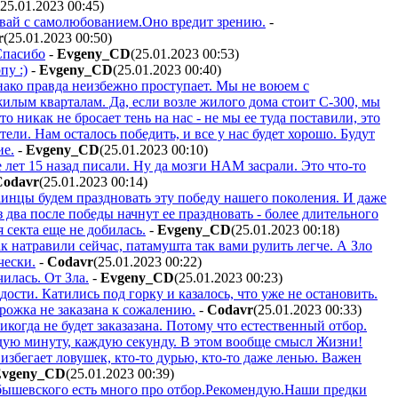
(25.01.2023 00:45
)
вай с самолюбованием.Оно вредит зрению.
-
r
(25.01.2023 00:50
)
Спасибо
-
Evgeny_CD
(25.01.2023 00:53
)
пу :)
-
Evgeny_CD
(25.01.2023 00:40
)
днако правда неизбежно проступает. Мы не воюем с
илым кварталам. Да, если возле жилого дома стоит С-300, мы
о никак не бросает тень на нас - не мы ее туда поставили, это
ли. Нам осталось победить, и все у нас будет хорошо. Будут
ие.
-
Evgeny_CD
(25.01.2023 00:10
)
лет 15 назад писали. Ну да мозги НАМ засрали. Это что-то
Codavr
(25.01.2023 00:14
)
аинцы будем праздновать эту победу нашего поколения. И даже
два после победы начнут ее праздновать - более длительного
 секта еще не добилась.
-
Evgeny_CD
(25.01.2023 00:18
)
ак натравили сейчас, патамушта так вами рулить легче. А Зло
чески.
-
Codavr
(25.01.2023 00:22
)
илась. От Зла.
-
Evgeny_CD
(25.01.2023 00:23
)
дости. Катились под горку и казалось, что уже не остановить.
орожка не заказана к сожалению.
-
Codavr
(25.01.2023 00:33
)
икогда не будет заказазана. Потому что естественный отбор.
дую минуту, каждую секунду. В этом вообще смысл Жизни!
избегает ловушек, кто-то дурью, кто-то даже ленью. Важен
Evgeny_CD
(25.01.2023 00:39
)
ышевского есть много про отбор.Рекомендую.Наши предки