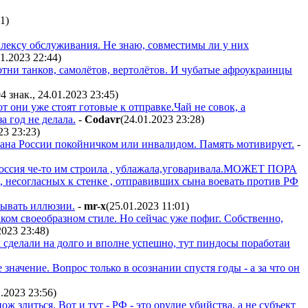
51
)
плексу обслуживания. Не знаю, совместимы ли у них
01.2023 22:44
)
сотни танков, самолётов, вертолётов. И чубатые афроукраинцы
94 знак., 24.01.2023 23:45
)
т они уже стоят готовые к отправке.Чай не совок, а
а год не делала.
-
Codavr
(24.01.2023 23:28
)
23 23:23
)
зана России покойничком или инвалидом. Память мотивирует.
-
оссия че-то им строила , ублажала,уговаривала.МОЖЕТ ПОРА
согласных к стенке , отправивших сына воевать против РФ
сывать иллюзии.
-
mr-x
(25.01.2023 11:01
)
ком своеобразном стиле. Но сейчас уже пофиг. Собственно,
2023 23:48
)
м сделали на долго и вполне успешно, тут пиндосы поработаи
 значение. Вопрос только в осознании спустя годы - а за что он
1.2023 23:56
)
ож злиться. Вот и тут - РФ - это орудие убийства, а не субъект