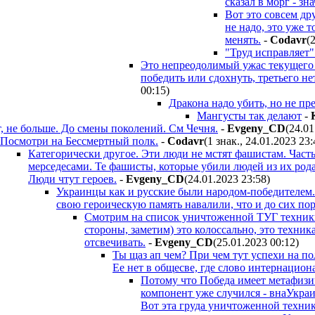
сказал в морг - зн
Вот это совсем др
не надо, это уже 
менять.
-
Codavr
(
"Труд исправляет" 
Это непреодолимый ужас текущего 
победить или сдохнуть, третьего не
00:15
)
Дракона надо убить, но не пр
Мангусты так делают
-
т, не больше. До смены поколений. См Чечня.
-
Evgeny_CD
(24.01
Посмотри на Бессмертный полк.
-
Codavr
(1 знак., 24.01.2023 23:
Категорически другое. Эти люди не мстят фашистам. Часть
мерседесами. Те фашисты, которые убили людей из их рода
Люди чтут героев.
-
Evgeny_CD
(24.01.2023 23:58
)
Украинцы как и русские были народом-победителем. 
свою героическую память навалили, что и до сих пор
Смотрим на список уничтоженной ТУГ техники
стороны, заметим) это колоссально, это техник
отсвечивать.
-
Evgeny_CD
(25.01.2023 00:12
)
Ты щаз ап чем? При чем тут успехи на п
Ее нет в общесве, где слово интернацион
Потому что Победа имеет метафизи
компонент уже случился - внаУкраи
Вот эта груда уничтоженной техники