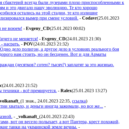
я сбактерий всегда были лузерами плохо приспособленными к
ям и это двигало нашу эволюцию. Те кто хорошо
собился остались на этой стадии, те кто излишне
лизировался вымер при смене условий.
-
Codavr
(25.01.2023
и не воюем!
-
Evgeny_CD
(25.01.2023 00:02
)
Ничего не меняется!
-
Evgeny_CD
(24.01.2023 21:30
)
- насрать.
-
POV
(24.01.2023 21:32
)
дно дело полигон, а другое дело в условиях реального боя
дорого нам стоить, но он бесценен. Вот и для Арматы
раждан (десятков? сотен? тысяч?) заплатят за это жизнью.
c
(24.01.2023 21:52
)
ы техники - всё премируется.
-
Ralex
(25.01.2023 13:27
)
volkanaft_
(1 знак., 24.01.2023 22:35
,
ссылка
)
и хватало, и деньги иногда зажимали, но все же...
-
казной.
-
_volkanaft_
(24.01.2023 22:43
)
ами, вот он весело полыхает, а вот Пантера, крест похожий,
ецкие танки на украинской земле вечны.
-