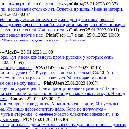
й план - жертв было бы меньше
-
symbions
(25.01.2023 09:37
)
или, насиловали столько лет. Ответка пришла. Мнение матери,
5.01.2023 00:01
)
 тебе побоку его мнение.К тому же одно дело порадоваться
ана год прячущегося от мобилизации и накнец то пойманному и
ьнуть то не успел. Или не хотел.
-
Codavr
(25.01.2023 00:11
)
ках вышел против нас.
PlainUser
(117 знак., 25.01.2023 10:00
)
о? Или с английского, адаптированного для Вьетнама?
-
-
=AlexD=
(25.01.2023 11:08
)
оря. Тут у всех консенсус, кроме русских у которых
есть
1.2023 10:59
)
гадину дальше...
POV
(1143 знак., 25.01.2023 00:15
)
о при разделе СССР укры кушали сытнее чем РСФСР (но
 тех пор так и рассказывают что РФ голодает а они в
м они не обучены...
-
PlainUser
(25.01.2023 10:07
)
бору, ты украинцев. В чем принципиальная разница? Ты по
япаться в нацизм по собственной дури можешь влегкую. Не под
лом.
-
Codavr
(25.01.2023 00:27
)
аинцев предлагаю давить. А нацистскую гадину. И пусть все
вы. Их лишь перевоспитать надо. Кого не получится -
 чуть в сторонке "с
желтой
жовото-блакитной звездой", а их
у в школе.
-
POV
(25.01.2023 00:46
)
 нацистская гадина. Нормальных там уже не осталось. "доктор