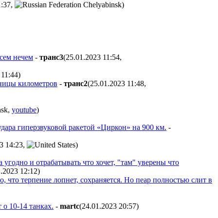
1:37
,
)
всем нечем
-
тpaнc3
(25.01.2023 11:54
,
 11:44
)
иницы километров
-
тpaнc2
(25.01.2023 11:48
,
,
youtube
)
ара гиперзвуковой ракетой «Циркон» на 900 км.
-
3 14:23
,
)
угодно и отрабатывать что хочет, "там" уверены что
1.2023 12:12
)
, что терпение лопнет, сохраняется. Но пеар полностью слит в
о 10-14 танках.
-
martc
(24.01.2023 20:57
)