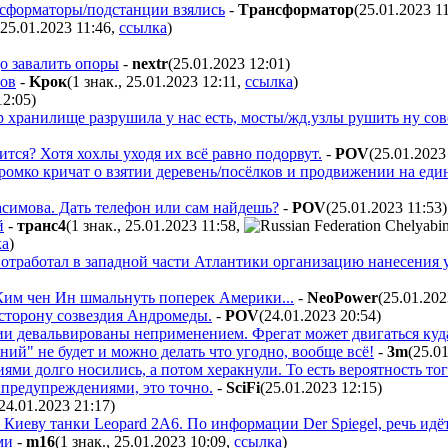
нсформаторы/подстанции взялись
-
Tpaнcфopмaтop
(25.01.2023 1
 25.01.2023 11:46
,
ссылка
)
до завалить опоры
-
nextr
(25.01.2023 12:01
)
тов
-
Kpoк
(1 знак., 25.01.2023 12:11
,
ссылка
)
12:05
)
р хранилище разрушила у нас есть, мосты/жд.узлы рушить ну со
тся? Хотя хохлы уходя их всё равно подорвут.
-
POV
(25.01.2023
 громко кричат о взятии деревень/посёлков и продвижении на ед
асимова. Дать телефон или сам найдешь?
-
POV
(25.01.2023 11:53
)
й
-
тpaнc4
(1 знак., 25.01.2023 11:58
,
ка
)
работал в западной части Атлантики организацию нанесения уд
 Ким чен Ин шмальнуть поперек Америки...
-
NeoPower
(25.01.202
 сторону созвездия Андромеды.
-
POV
(24.01.2023 20:54
)
ии девальвированы неприменением. Фрегат может двигаться куда 
ий" не будет и можно делать что угодно, вообще всё!
-
3m
(25.0
ми долго носились, а потом херакнули. То есть вероятность того
предупреждениями, это точно.
-
SciFi
(25.01.2023 12:15
)
24.01.2023 21:17
)
иеву танки Leopard 2A6. По информации Der Spiegel, речь идёт 
ми
-
m16
(1 знак., 25.01.2023 10:09
,
ссылка
)