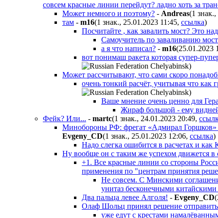
совсем красные линии перейдут? ладно хоть за тра
Может немного и поэтому?
-
Andreas
(1 знак.,
там
-
m16
(1 знак., 25.01.2023 11:45
,
ссылка
)
Посчитайте , как завалить мост? Это на
Самоучитель по заваливанию мос
а я что написал?
-
m16
(25.01.2023 
вот понимаш ракета которая супер-пупе
)
Может рассчитывают, что сами скоро понадоби
очень тонкий расчёт, учитывая что как
)
Ваше мнение очень ценно для Гер
Жираф большой - ему видне
Фейк? Или...
-
martc
(1 знак., 24.01.2023 20:49
,
ссыл
Минобороны РФ: фрегат «Адмирал Горшков» от
Evgeny_CD
(1 знак., 25.01.2023 12:06
,
ссылка
)
Надо слегка ошибится в расчетах и как
Ну вообще он с таким же успехом движется в
+1. Все красные линии со стороны Росс
применения по "центрам принятия решен
Не совсем. С Минскими соглашения
унитаз бесконечными китайскими 
Два пальца левее Алголя!
-
Evgeny_CD
(
Олаф Шольц принял решение отправить К
уже едут с крестами намалёванны