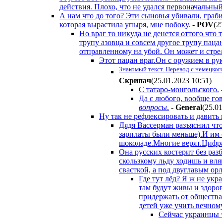
действия. Плохо, что не удался первоначальны
А нам что до того? Эти сыновья убивали, граб
которая вырастила упыря, мне побоку.
-
POV
(2
Но враг то никуда не денется оттого что
трупу азовца и совсем другое трупу пац
отправленному на убой. Он может и стрел
Этот пацан враг.Он с оружием в ру
Знакомый текст. Перевод с немецког
Cкpипaч
(25.01.2023 10:51
)
С татаро-монгольского.
Да с любого, вообще гов
вопросы
.
-
General
(25.0
Ну так не рефлексировать и давить 
Дядя Вассерман разъяснил чт
зарплаты были меньше).И им с
шоколаде.Многие верят.Цифра
Она русских костерит без раз
скользкому льду ходишь и вл
свасткой, а под двуглавым ор
Где тут лёд? Я ж не укр
там будут живы и здоро
придержать от общества
детей уже учить вечном
Сейчас украинцы =