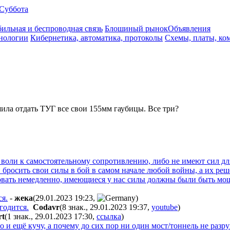
Суббота
ильная и беспроводная связь
Блошиный рынок
Объявления
нологии
Кибернетика, автоматика, протоколы
Схемы, платы, ко
шила отдать ТУГ все свои 155мм гаубицы. Все три?
 воли к самостоятельному сопротивлению, либо не имеют сил дл
ти бросить свои силы в бой в самом начале любой войны, а их р
вовать немедленно, имеющиеся у нас силы должны были быть мо
ся.
-
жeкa
(29.01.2023 19:23
,
)
годится.
Codavr
(8 знак., 29.01.2023 19:37
,
youtube
)
rt
(1 знак., 29.01.2023 17:30
,
ссылка
)
о и ещё кучу, а почему до сих пор ни один мост/тоннель не разр