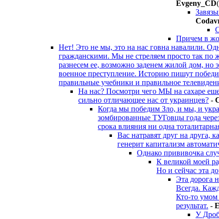
Evgeny_CD
Завязы
Codav
Причем в жо
Нет! Это не мы, это на нас говна навалили. О
гражданскими. Мы не стреляем просто так по ж
разнесем ее, возможно заденем жилой дом, но эт
военное преступление. Историю пишут победите
правильные учебники и правильное телевиден
На нас? Посмотри чего МЫ на сахаре еше 
сильно отличающее нас от украинцев?
-
Когда мы победим Зло, и мы, и укр
зомбированные ТУГовцы года через 
срока влияния ни одна тоталитарная
Вас натравят друг на друга, к
генерит капитализм автомати
Однако прививочка случ
К великой моей ра
Но и сейчас эта д
Эта дорога н
Всегда. Каж
Кто-то умом 
результат.
-
У Дроб