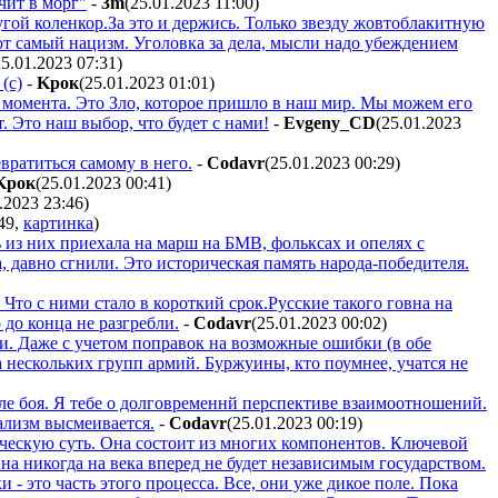
ачит в морг"
-
3m
(25.01.2023 11:00
)
угой коленкор.За это и держись. Только звезду жовтоблакитную
тот самый нацизм. Уголовка за дела, мысли надо убеждением
25.01.2023 07:31
)
(с)
-
Kpoк
(25.01.2023 01:01
)
момента. Это Зло, которое пришло в наш мир. Мы можем его
т. Это наш выбор, что будет с нами!
-
Evgeny_CD
(25.01.2023
евратиться самому в него.
-
Codavr
(25.01.2023 00:29
)
Kpoк
(25.01.2023 00:41
)
.2023 23:46
)
49
,
картинка
)
 из них приехала на марш на БМВ, фольксах и опелях с
, давно сгнили. Это историческая память народа-победителя.
Что с ними стало в короткий срок.Русские такого говна на
 до конца не разгребли.
-
Codavr
(25.01.2023 00:02
)
. Даже с учетом поправок на возможные ошибки (в обе
а нескольких групп армий. Буржуины, кто поумнее, учатся не
оле боя. Я тебе о долговременнй перспективе взаимоотношений.
ализм высмеивается.
-
Codavr
(25.01.2023 00:19
)
ческую суть. Она состоит из многих компонентов. Ключевой
на никогда на века вперед не будет независимым государством.
 - это часть этого процесса. Все, они уже дикое поле. Пока