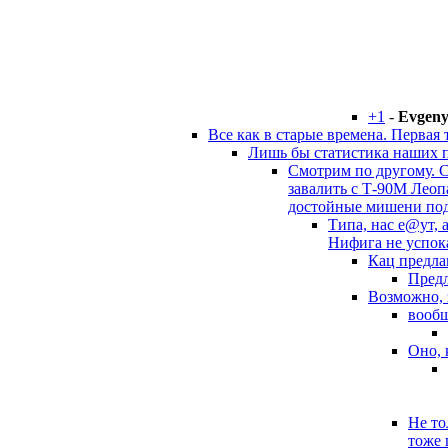
+1
-
Evgen
Все как в старые времена. Первая 
Лишь бы статистика наших п
Смотрим по другому. С
завалить с Т-90М Леоп
достойные мишени под
Типа, нас е@ут, 
Нифига не успок
Кац предлаг
Предл
Возможно, 
вообщ
Оно, 
Не то
тоже 