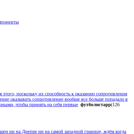
мпоненты
я этого, поскольку их способность к оказанию сопротивления
ешение оказывать сопротивление вообще все больше попадало в
щными, чтобы принять на себя первые
фyтбoлиcтapp
(126
ушен ни на Днепре ни на самой западной границе, ждём когда