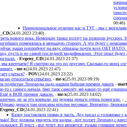
начина
услови
приспо
специа
00:46
)
Принципиальное отличие нас и ТУГ - мы с могилам
y_CD
(24.01.2023 23:40
)
треть нового века. Немецкие танки ползут на позиции русских. 
огибших поменялась в меньшую сторону. А что будет с немцами 
ейчас наши попробуют на вкус образцы почти всех ОБТ НАТО. О
ард, пусть и не самой последней модификации. Этот опыт будет 
огнали.
-
Evgeny_CD
(24.01.2023 21:37
)
а мы крепчаем? Я смотрю на это по другому. Сколько-то моих сог
аивает.
-
mr-x
(24.01.2023 21:47
)
ает сдаться?
-
POV
(24.01.2023 23:22
)
агаю относиться серьёзно.
-
mr-x
(25.01.2023 09:19
)
за подбитые Леопарды надо нашим бойцам премии давать
-
mart
е-то с самого начала, бмп танк самолёт, мб какие-то ещё единиц
Ещё в ВОВ премии давали.
-
mr-x
(25.01.2023 14:02
)
конечно, не за это воевали, но дедовы деньги очень помогали.
-
_
Однако деньги там описаны вполне весомые. Вероятно, бюрократи
Evgeny_CD
(24.01.2023 22:41
)
Казну поставляли прямо в часть. Дед писал о головняке с 
лько! Все должны увидеть эти кадры - вот ползет Леопард с крест
полыхает. И текст - все течет, все меняется, только горящие нем