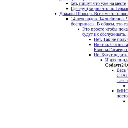
хез, пишут что уже на месте
Где едут(видно что по Герма
Дожали Шольца. Все вместе танков
14 леопардов. 14 чифтенов.
боеприпасы. В общем, это т
Это просто чтобы показ
будут их обслуживать.
Нет. Так не полу
Ню-ню. Сотни тан
Европа.Гигаевро 
Не. Будут цедить
И для пинд
Codavr
(24.
Весь 
СТАТ
- лес 
IMHO,
поэто