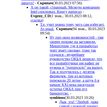
ляпнул?
-
Cкpипaч
(30.03.2023 07:56
)
А он такой, странный. Мелкую компанию
Intel соосновал. Книгу написал
-
Evgeny_CD
(1 знак., 30.03.2023 08:12
,
ссылка
)
Т.е. учит ровно тому, чего сам избегает.
As usual.
Cкpипaч
(94 знак., 30.03.2023
09:54
)
Ну про окно возможностей - там
скорее похоже на заставили.
Микротерм, где я проработал
чорт знает сколько, тоже так
создался - мудрейшее
руководство ОКБА решило, что
все разработчики им нафиг не
нужны и "попросило" на выход.
Так и получилось с десяток
фирмочек, три из которых
пережили 20 летие, а штук 6 в
начале XXI века раскупали
остатки ОКБА при его
банкротсве.
-
symbions
(30.03.2023 10:26
)
Дык, эта! "Любой, даже
самый сложный проект,