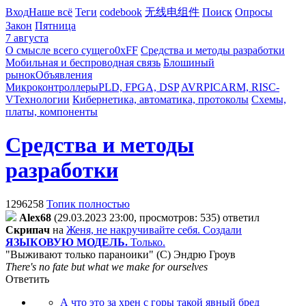
Вход
Наше всё
Теги
codebook
无线电组件
Поиск
Опросы
Закон
Пятница
7 августа
О смысле всего сущего
0xFF
Средства и методы разработки
Мобильная и беспроводная связь
Блошиный
рынок
Объявления
Микроконтроллеры
PLD, FPGA, DSP
AVR
PIC
ARM, RISC-
V
Технологии
Кибернетика, автоматика, протоколы
Схемы,
платы, компоненты
Средства и методы
разработки
1296258
Топик полностью
Alex68
(29.03.2023 23:00, просмотров: 535)
ответил
Cкpипaч
на
Женя, не накручивайте себя. Создали
ЯЗЫКОВУЮ МОДЕЛЬ.
Только.
"Выживают только параноики" (С) Эндрю Гроув
There's no fate but what we make for ourselves
Ответить
А что это за хрен с горы такой явный бред