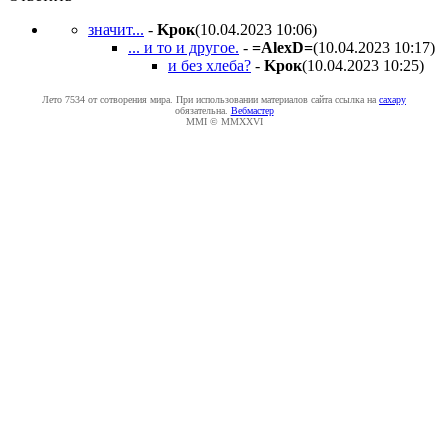
значит...
-
Kpoк
(10.04.2023 10:06
)
... и то и другое.
-
=AlexD=
(10.04.2023 10:17
)
и без хлеба?
-
Kpoк
(10.04.2023 10:25
)
Лето 7534 от сотворения мира. При использовании материалов сайта ссылка на
caxapу
обязательна.
Вебмастер
MMI © MMXXVI