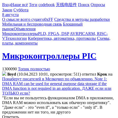
Вход
Наше всё
Теги
codebook
无线电组件
Поиск
Опросы
Закон
Суббота
8 августа
О смысле всего сущего
0xFF
Средства и методы разработки
Мобильная и беспроводная связь
Блошиный
рынок
Объявления
Микроконтроллеры
PLD, FPGA, DSP
AVR
PIC
ARM, RISC-
V
Технологии
Кибернетика, автоматика, протоколы
Схемы,
платы, компоненты
Микроконтроллеры PIC
1300090
Топик полностью
lloyd
(10.04.2023 10:01, просмотров: 511)
ответил
Kpoк
на
Понаберут писателей в Мелкочип по объявлению. Note 1:
DMA RAM can be used for general purpose data storage if the
DMA function is not required in an application. ДАЖЕ если или
ТОЛЬКО если?
"Если вы не пользуетесь функционалом DMA в приложении,
DMA RAM можно использовать как обычную оперативку".
"Даже если" - это "even if", а "только если" - "only if". В
предложении нет ни того, ни другого
Ответить