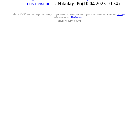
сомневаюсь.
-
Nikolay_Po
(10.04.2023 10:34
)
Лето 7534 от сотворения мира. При использовании материалов сайта ссылка на
caxapу
обязательна.
Вебмастер
MMI © MMXXVI