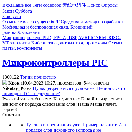
Вход
Наше всё
Теги
codebook
无线电组件
Поиск
Опросы
Закон
Суббота
8 августа
О смысле всего сущего
0xFF
Средства и методы разработки
Мобильная и беспроводная связь
Блошиный
рынок
Объявления
Микроконтроллеры
PLD, FPGA, DSP
AVR
PIC
ARM, RISC-
V
Технологии
Кибернетика, автоматика, протоколы
Схемы,
платы, компоненты
Микроконтроллеры PIC
1300122
Топик полностью
Kpoк
(10.04.2023 10:27, просмотров: 544)
ответил
Nikolay_Po
на
Ну да, разрешается с условием. Не понял, что
приводит ТС в недоумение?
Русский язык забываете. Как учил нас Гена Янычар, смысл
зависит от порядка следования слов: Наша Маша плачет,
горько!
Ответить
Тут знаки препинания уже. Пример не катит. А в
порядке слов исходного вопроса я не