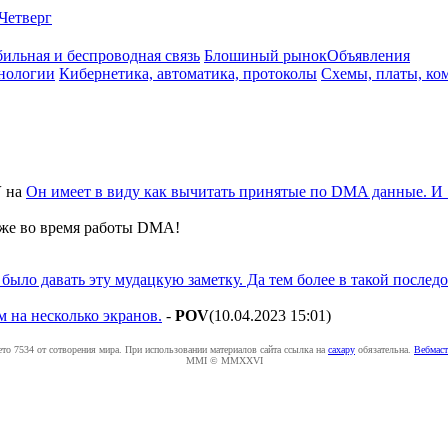
Четверг
ильная и беспроводная связь
Блошиный рынок
Объявления
нологии
Кибернетика, автоматика, протоколы
Схемы, платы, ко
V
на
Он имеет в виду как вычитать принятые по DMA данные. И 
даже во время работы DMA!
 было давать эту мудацкую заметку. Да тем более в такой после
 на несколько экранов.
-
POV
(10.04.2023 15:01
)
ето 7534 от сотворения мира. При использовании материалов сайта ссылка на
caxapу
обязательна.
Вебмаст
MMI © MMXXVI