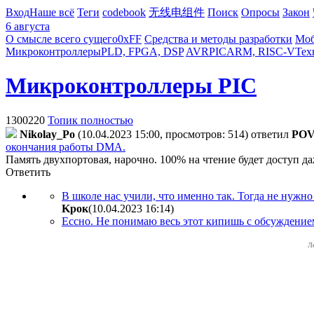
Вход
Наше всё
Теги
codebook
无线电组件
Поиск
Опросы
Закон
6 августа
О смысле всего сущего
0xFF
Средства и методы разработки
Моб
Микроконтроллеры
PLD, FPGA, DSP
AVR
PIC
ARM, RISC-V
Тех
Микроконтроллеры PIC
1300220
Топик полностью
Nikolay_Po
(10.04.2023 15:00, просмотров: 514)
ответил
PO
окончания работы DMA.
Память двухпортовая, нарочно. 100% на чтение будет доступ 
Ответить
В школе нас учили, что именно так. Тогда не нужно
Kpoк
(10.04.2023 16:14
)
Ессно. Не понимаю весь этот кипишь с обсуждением
Л