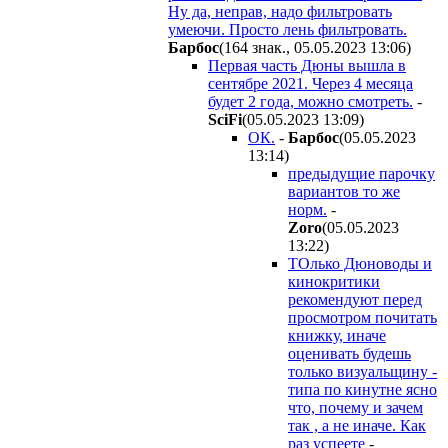
Ну да, неправ, надо фильтровать
умеючи. Просто лень фильтровать.
Бapбoc
(164 знак., 05.05.2023 13:06
)
Первая часть Дюны вышла в
сентябре 2021. Через 4 месяца
будет 2 года, можно смотреть.
-
SciFi
(05.05.2023 13:09
)
ОК.
-
Бapбoc
(05.05.2023
13:14
)
предыдущие парочку
вариантов то же
норм.
-
Zoro
(05.05.2023
13:22
)
ТОлько Дюноводы и
кинокритики
рекомендуют перед
просмотром почитать
книжку, иначе
оценивать будешь
только визуальщину -
типа по кинутне ясно
что, почему и зачем
так , а не иначе. Как
раз успеете
-