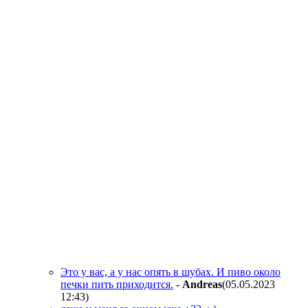
Это у вас, а у нас опять в шубах. И пиво около
печки пить приходится.
-
Andreas
(05.05.2023
12:43
)