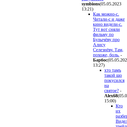
symbions
(05.05.2023
13:21
)
Как можно-с.
Читали-с и даже
кино видели-с.
Тут вот сняли
фильму по
Булычёву про
Алису
Селезнёву. Там,
похоже, боль.
-
Бapбoc
(05.05.20
13:27
)
хто тамъ
такой шо
покусился
на
святое?
-
Alex68
(05.
15:00
)
Кто
их
разбе
Виде
трейл