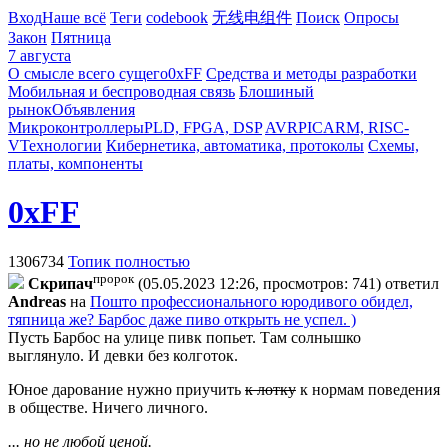
Вход
Наше всё
Теги
codebook
无线电组件
Поиск
Опросы
Закон
Пятница
7 августа
О смысле всего сущего
0xFF
Средства и методы разработки
Мобильная и беспроводная связь
Блошиный
рынок
Объявления
Микроконтроллеры
PLD, FPGA, DSP
AVR
PIC
ARM, RISC-
V
Технологии
Кибернетика, автоматика, протоколы
Схемы,
платы, компоненты
0xFF
1306734
Топик полностью
пророк
Cкpипaч
(05.05.2023 12:26, просмотров: 741)
ответил
Andreas
на
Пошто профессионального юродивого обидел,
тяпница же? Барбос даже пиво открыть не успел. )
Пусть Барбос на улице пивк попьет. Там солнышко
выглянуло. И девки без колготок.
Юное дарование нужно приучить
к лотку
к нормам поведения
в обществе. Ничего личного.
... но не любой ценой.