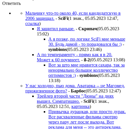
Ответить
Мальчику что-то около 40, если кандидатскую в
2006 защищал.
-
SciFi
(1 знак., 05.05.2023 12:47
,
ссылка
)
Я защитил раньше.
-
Cкpипaч
(05.05.2023
15:02
)
А я позже, по логике SciFi мне меньше
30. Будь дамой - то порадовался бы :)
-
symbions
(05.05.2023 23:46
)
А по темпераменту - прямо как я в 20.
Может к 60 поумнеет.
-
il-2
(05.05.2023 13:08
)
Вот за што мне нравится сахара, так за
ненормально большое колличество
оптимистов :)
-
symbions
(05.05.2023
13:18
)
У нас холодно, пью дома. Аватарка -- це Магомед,
прижизненное фото?
-
Бapбoc
(05.05.2023 12:47
)
Трейлер второй части "Дюны" на днях
вышел. Симпатишно.
-
SciFi
(1 знак.,
05.05.2023 12:51
,
картинка
)
Привычка дурацкая, или просто дурак.
Все расхваленные фильмы смотрю
через пару лет после выхода. Вот
реклама для меня -- это антиреклама.