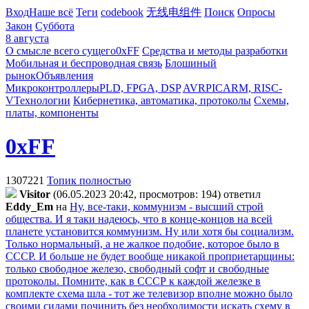
Вход
Наше всё
Теги
codebook
无线电组件
Поиск
Опросы
Закон
Суббота
8 августа
О смысле всего сущего
0xFF
Средства и методы разработки
Мобильная и беспроводная связь
Блошиный
рынок
Объявления
Микроконтроллеры
PLD, FPGA, DSP
AVR
PIC
ARM, RISC-
V
Технологии
Кибернетика, автоматика, протоколы
Схемы,
платы, компоненты
0xFF
1307221
Топик полностью
Visitor
(06.05.2023 20:42, просмотров: 194)
ответил
Eddy_Em
на
Ну, все-таки, коммунизм - высший строй
общества. И я таки надеюсь, что в конце-концов на всей
планете установится коммунизм. Ну или хотя бы социализм.
Только нормальный, а не жалкое подобие, которое было в
СССР. И больше не будет вообще никакой проприетарщины:
только свободное железо, свободный софт и свободные
протоколы. Помните, как в СССР к каждой железке в
комплекте схема шла - тот же телевизор вполне можно было
своими силами починить без необходимости искать схему в