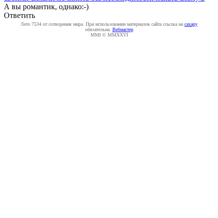
А вы романтик, однако:-)
Ответить
Лето 7534 от сотворения мира. При использовании материалов сайта ссылка на
caxapу
обязательна.
Вебмастер
MMI © MMXXVI