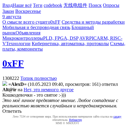
Вход
Наше всё
Теги
codebook
无线电组件
Поиск
Опросы
Закон
Воскресенье
9 августа
О смысле всего сущего
0xFF
Средства и методы разработки
Мобильная и беспроводная связь
Блошиный
рынок
Объявления
Микроконтроллеры
PLD, FPGA, DSP
AVR
PIC
ARM, RISC-
V
Технологии
Кибернетика, автоматика, протоколы
Схемы,
платы, компоненты
0xFF
1308222
Топик полностью
=AlexD=
(10.05.2023 09:40, просмотров: 161)
ответил
Alt@ir
на
Нет, это немного другое
Кошкодевочки - это святое :-)))
Это моё личное предвзятое мнение. Любое совпадение с
реальностью является случайным и непреднамеренным.
Ответить
Лето 7534 от сотворения мира. При использовании материалов сайта ссылка на
caxapу
обязательна.
Вебмастер
MMI © MMXXVI