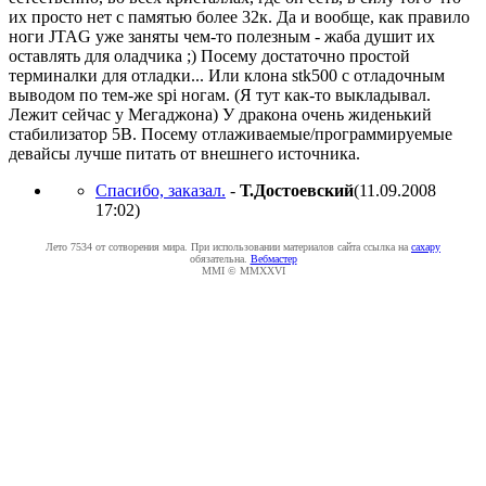
их просто нет с памятью более 32к. Да и вообще, как правило
ноги JTAG уже заняты чем-то полезным - жаба душит их
оставлять для оладчика ;) Посему достаточно простой
терминалки для отладки... Или клона stk500 c отладочным
выводом по тем-же spi ногам. (Я тут как-то выкладывал.
Лежит сейчас у Мегаджона) У дракона очень жиденький
стабилизатор 5В. Посему отлаживаемые/программируемые
девайсы лучше питать от внешнего источника.
Спасибо, заказал.
-
Т.Достоевский
(11.09.2008
17:02
)
Лето 7534 от сотворения мира. При использовании материалов сайта ссылка на
caxapу
обязательна.
Вебмастер
MMI © MMXXVI