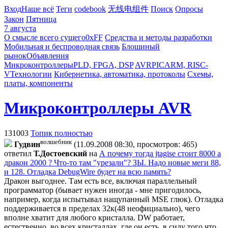
Вход
Наше всё
Теги
codebook
无线电组件
Поиск
Опросы
Закон
Пятница
7 августа
О смысле всего сущего
0xFF
Средства и методы разработки
Мобильная и беспроводная связь
Блошиный
рынок
Объявления
Микроконтроллеры
PLD, FPGA, DSP
AVR
PIC
ARM, RISC-
V
Технологии
Кибернетика, автоматика, протоколы
Схемы,
платы, компоненты
Микроконтроллеры AVR
131003
Топик полностью
волшебник
Гудвин
(11.09.2008 08:30, просмотров: 465)
ответил
Т.Достоевский
на
А почему тогда jtagise стоит 8000 а
дракон 2000 ? Что-то там "урезали"? ЗЫ. Надо новые меги 88,
и 128. Отладка DebugWire будет на всю память?
Дракон выгоднее. Там есть все, включая параллельный
программатор (бывает нужен иногда - мне пригодилось,
например, когда испытывал нащупанный MSE глюк). Отладка
поддерживается в пределах 32к(48 неофициально), чего
вполне хватит для любого кристалла. DW
работает,
естественно, во всех кристаллах, где он есть, в силу того что