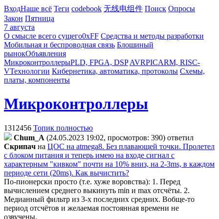
Вход
Наше всё
Теги
codebook
无线电组件
Поиск
Опросы
Закон
Пятница
7 августа
О смысле всего сущего
0xFF
Средства и методы разработки
Мобильная и беспроводная связь
Блошиный
рынок
Объявления
Микроконтроллеры
PLD, FPGA, DSP
AVR
PIC
ARM, RISC-
V
Технологии
Кибернетика, автоматика, протоколы
Схемы,
платы, компоненты
Микроконтроллеры
1312456
Топик полностью
Chum_A
(24.05.2023 19:02, просмотров: 390)
ответил
Cкpипaч
на
ЦОС на atmega8. Без плавающей точки. Пролетел
с блоком питания и теперь имею на входе сигнал с
характерным "кивком" почти на 10% вниз, на 2-3ms, в каждом
периоде сети (20ms). Как вычистить?
По-пионерски просто (т.е. хуже воровства): 1. Перед
вычислением среднего выкинуть min и max отсчёты. 2.
Медианный фильтр из 3-х последних средних. Вобще-то
период отсчётов и желаемая постоянная времени не
озвучены.