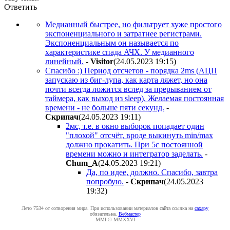
Ответить
Медианный быстрее, но фильтрует хуже простого
экспоненциального и затратнее регистрами.
Экспоненциальным он называется по
характеристике спада АЧХ. У медианного
линейный.
-
Visitor
(24.05.2023 19:15
)
Спасибо :) Период отсчетов - порядка 2ms (АЦП
запускаю из биг-лупа, как карта ляжет, но она
почти всегда ложится вслед за прерыванием от
таймера, как выход из sleep). Желаемая постоянная
времени - не больше пяти секунд.
-
Cкpипaч
(24.05.2023 19:11
)
2мс, т.е. в окно выборок попадает один
"плохой" отсчёт, вроде выкинуть min/max
должно прокатить. При 5с постоянной
времени можно и интегратор заделать.
-
Chum_A
(24.05.2023 19:21
)
Да, по идее, должно. Спасибо, завтра
попробую.
-
Cкpипaч
(24.05.2023
19:32
)
Лето 7534 от сотворения мира. При использовании материалов сайта ссылка на
caxapу
обязательна.
Вебмастер
MMI © MMXXVI