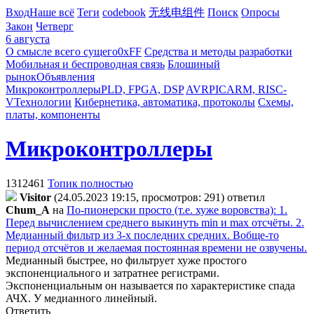
Вход
Наше всё
Теги
codebook
无线电组件
Поиск
Опросы
Закон
Четверг
6 августа
О смысле всего сущего
0xFF
Средства и методы разработки
Мобильная и беспроводная связь
Блошиный
рынок
Объявления
Микроконтроллеры
PLD, FPGA, DSP
AVR
PIC
ARM, RISC-
V
Технологии
Кибернетика, автоматика, протоколы
Схемы,
платы, компоненты
Микроконтроллеры
1312461
Топик полностью
Visitor
(24.05.2023 19:15, просмотров: 291)
ответил
Chum_A
на
По-пионерски просто (т.е. хуже воровства): 1.
Перед вычислением среднего выкинуть min и max отсчёты. 2.
Медианный фильтр из 3-х последних средних. Вобще-то
период отсчётов и желаемая постоянная времени не озвучены.
Медианный быстрее, но фильтрует хуже простого
экспоненциального и затратнее регистрами.
Экспоненциальным он называется по характеристике спада
АЧХ. У медианного линейный.
Ответить