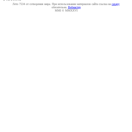
Лето 7534 от сотворения мира. При использовании материалов сайта ссылка на
caxapу
обязательна.
Вебмастер
MMI © MMXXVI