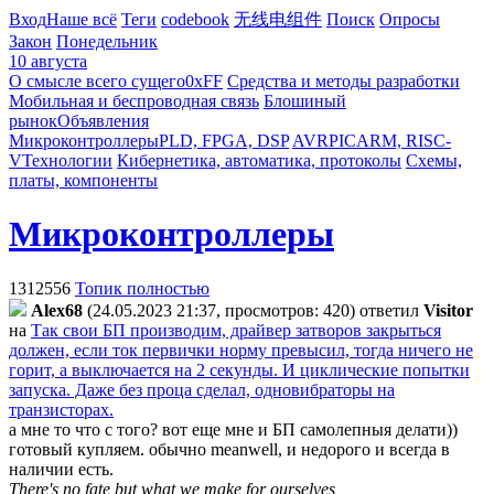
Вход
Наше всё
Теги
codebook
无线电组件
Поиск
Опросы
Закон
Понедельник
10 августа
О смысле всего сущего
0xFF
Средства и методы разработки
Мобильная и беспроводная связь
Блошиный
рынок
Объявления
Микроконтроллеры
PLD, FPGA, DSP
AVR
PIC
ARM, RISC-
V
Технологии
Кибернетика, автоматика, протоколы
Схемы,
платы, компоненты
Микроконтроллеры
1312556
Топик полностью
Alex68
(24.05.2023 21:37, просмотров: 420)
ответил
Visitor
на
Так свои БП производим, драйвер затворов закрыться
должен, если ток первички норму превысил, тогда ничего не
горит, а выключается на 2 секунды. И циклические попытки
запуска. Даже без проца сделал, одновибраторы на
транзисторах.
а мне то что с того? вот еще мне и БП самолепныя делати))
готовый купляем. обычно meanwell, и недорого и всегда в
наличии есть.
There's no fate but what we make for ourselves