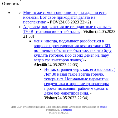
Ответить
Мне то же самое говорили год назад... но есть
нюансы. Вот своё приходится делать на
перспективу.
-
POV
(24.05.2023 22:42
)
А делаем, напряжения не стандартные нужны +-
170 В, технологию отработали.
-
Visitor
(24.05.2023
21:58
)
меня, иногда, подмывает разобраться в
вопросе проектирования всяких таких БП.
но - нельзя объять необъятное. так что буду
куплять готовое. ибо своих денег на пару
ведер транзисторов жалко))
-
Alex68
(24.05.2023 22:03
)
Не так страшен черт, как его малюют:-)
Лет 30 назад такое всегда горело,
теперь нет. Нормальные параметры
сердечника и хорошие транзисторы
проект позволяют рабочим сделать
даже без макетирования.
-
Visitor
(24.05.2023 22:34
)
Лето 7534 от сотворения мира. При использовании материалов сайта ссылка на
caxapу
обязательна.
Вебмастер
MMI © MMXXVI