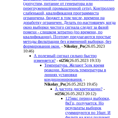
(допустим, питание от генератора или
перегруженной промышленной сети). Контроллер
слабенький, квалификация программиста
ограничена, бюджет в том числе, времени на
доработку ограничен. Делать по-настоящему, когда
окно выборки чистого сигнала следит за фазой
помехи - слишком затратно (по времени, по
квалификации). Поэтому предлагаются простые
методы фильтрации без изменений выборки, без
формирования окон.
-
Nikolay_Po
(26.05.2023
10:46
)
А полезный сигнал сильно быстро
изменяется?
-
st256
(26.05.2023 19:33
)
Температура. Желают 5сек время
реакции. Контроль температуры в
линиях установки
кондиционирования.
-
Nikolay_Po
(26.05.2023 19:45
)
А частота дискретизации?
-
st256
(26.05.2023 20:12
)
125мкс период выборки,
8кГц, получается. Но
результаты выборок
суммируются по 16шт. И
фильтр на вход получает