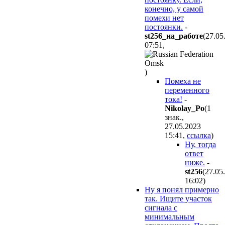
конечно, у самой
помехи нет
постоянки.
-
st256_нa_paбoтe
(27.05
07:51
,
)
Помеха не
переменного
тока!
-
Nikolay_Po
(1
знак.,
27.05.2023
15:41
,
ссылка
)
Ну, тогда
ответ
ниже.
-
st256
(27.05
16:02
)
Ну я понял примерно
так. Ищите участок
сигнала с
минимальным