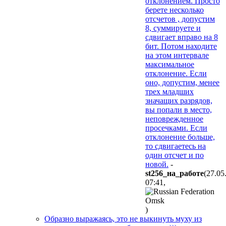
отклонением. Просто
берете несколько
отсчетов , допустим
8, суммируете и
сдвигает вправо на 8
бит. Потом находите
на этом интервале
максимальное
отклонение. Если
оно, допустим, менее
трех младших
значащих разрядов,
вы попали в место,
неповрежденное
просечками. Если
отклонение больше,
то сдвигаетесь на
один отсчет и по
новой.
-
st256_нa_paбoтe
(27.05
07:41
,
)
Образно выражаясь, это не выкинуть муху из