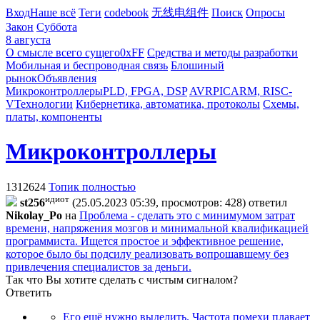
Вход
Наше всё
Теги
codebook
无线电组件
Поиск
Опросы
Закон
Суббота
8 августа
О смысле всего сущего
0xFF
Средства и методы разработки
Мобильная и беспроводная связь
Блошиный
рынок
Объявления
Микроконтроллеры
PLD, FPGA, DSP
AVR
PIC
ARM, RISC-
V
Технологии
Кибернетика, автоматика, протоколы
Схемы,
платы, компоненты
Микроконтроллеры
1312624
Топик полностью
идиот
st256
(25.05.2023 05:39, просмотров: 428)
ответил
Nikolay_Po
на
Проблема - сделать это с минимумом затрат
времени, напряжения мозгов и минимальной квалификацией
программиста. Ищется простое и эффективное решение,
которое было бы подсилу реализовать вопрошавшему без
привлечения специалистов за деньги.
Так что Вы хотите сделать с чистым сигналом?
Ответить
Его ещё нужно выделить. Частота помехи плавает