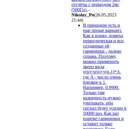
отсчёты с периодом 2мс
(500Гц).
-
Nikolay_Po
(26.05.2023
21:44
)
В принципе есть и
еще проще вариант.
Как я понял, помеха
периодическая и все,
созданные ей
гармоники - далеко
справа. Поэтому,
можно применить
звено вида
y(n)=x(n)+y(n-1)*A,
где A - число очень
близкое к 1.
Например, 0.9999.
Только там
разрядность нужно
учитывать, ибо
сигнал будет усилен в
10000 раз. Как раз
пореже гармоники и
оставит только
постоянку. Если,