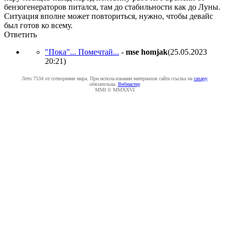
бензогенераторов питался, там до стабильности как до Луны.
Ситуация вполне может повториться, нужно, чтобы девайс
был готов ко всему.
Ответить
"Пока"... Помечтай...
-
mse homjak
(25.05.2023
20:21
)
Лето 7534 от сотворения мира. При использовании материалов сайта ссылка на
caxapу
обязательна.
Вебмастер
MMI © MMXXVI