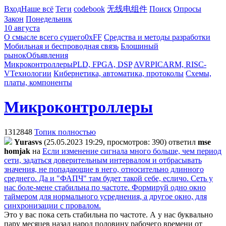
Вход
Наше всё
Теги
codebook
无线电组件
Поиск
Опросы
Закон
Понедельник
10 августа
О смысле всего сущего
0xFF
Средства и методы разработки
Мобильная и беспроводная связь
Блошиный
рынок
Объявления
Микроконтроллеры
PLD, FPGA, DSP
AVR
PIC
ARM, RISC-
V
Технологии
Кибернетика, автоматика, протоколы
Схемы,
платы, компоненты
Микроконтроллеры
1312848
Топик полностью
Yurasvs
(25.05.2023 19:29, просмотров: 390)
ответил
mse
homjak
на
Если изменение сигнала много больше, чем период
сети, задаться доверительным интервалом и отбрасывать
значения, не попадающие в него, относительно длинного
среднего. Да и "ФАПЧ" там будет такой себе, есличо. Сеть у
нас боле-мене стабильна по частоте. Формируй одно окно
таймером для нормального усреднения, а другое окно, для
синхронизации с провалом.
Это у вас пока сеть стабильна по частоте. А у нас буквально
пару месяцев назад народ половину рабочего времени от