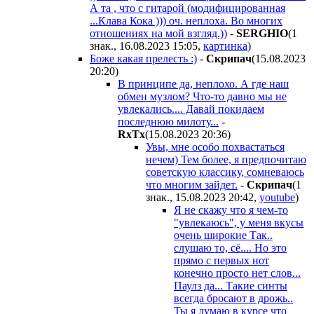
А та , что с гитарой (модифицированная
...Клава Кока ))) оч. неплоха. Во многих
отношениях на мой взгляд.))
-
SERGHIO
(1
знак., 16.08.2023 15:05
,
картинка
)
Боже какая прелесть :)
-
Cкpипaч
(15.08.2023
20:20
)
В принципе да, неплохо. А где наш
обмен музлом? Что-то давно мы не
увлекались.... Давай покидаем
последнюю милоту...
-
RxTx
(15.08.2023 20:36
)
Увы, мне особо похвастаться
нечем) Тем более, я предпочитаю
советскую классику, сомневаюсь
что многим зайдет.
-
Cкpипaч
(1
знак., 15.08.2023 20:42
,
youtube
)
Я не скажу что я чем-то
"увлекаюсь", у меня вкусы
очень широкие Так..
слушаю то, сё.... Но это
прямо с первых нот
конечно просто нет слов...
Паулз да... Такие синты
всегда бросают в дрожь..
Ты я думаю в курсе что