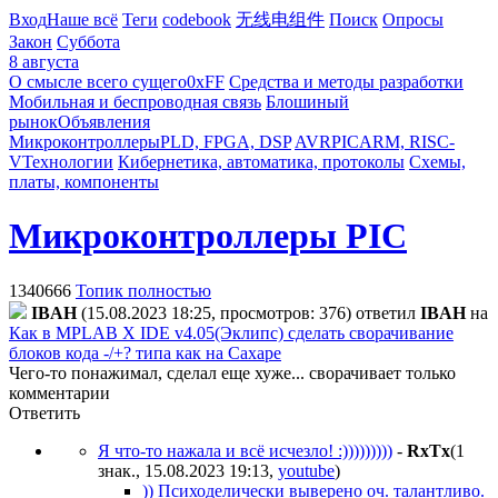
Вход
Наше всё
Теги
codebook
无线电组件
Поиск
Опросы
Закон
Суббота
8 августа
О смысле всего сущего
0xFF
Средства и методы разработки
Мобильная и беспроводная связь
Блошиный
рынок
Объявления
Микроконтроллеры
PLD, FPGA, DSP
AVR
PIC
ARM, RISC-
V
Технологии
Кибернетика, автоматика, протоколы
Схемы,
платы, компоненты
Микроконтроллеры PIC
1340666
Топик полностью
IBAH
(15.08.2023 18:25, просмотров: 376)
ответил
IBAH
на
Как в MPLAB X IDE v4.05(Эклипс) сделать сворачивание
блоков кода -/+? типа как на Сахаре
Чего-то понажимал, сделал еще хуже... сворачивает только
комментарии
Ответить
Я что-то нажала и всё исчезло! :)))))))))
-
RxTx
(1
знак., 15.08.2023 19:13
,
youtube
)
)) Психоделически выверено оч. талантливо.