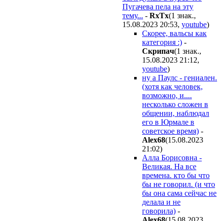
Пугачева пела на эту
тему...
-
RxTx
(1 знак.,
15.08.2023 20:53
,
youtube
)
Скорее, вальсы как
категория :)
-
Cкpипaч
(1 знак.,
15.08.2023 21:12
,
youtube
)
ну а Паулс - гениален.
(хотя как человек,
возможно, и....
несколько сложен в
общении, наблюдал
его в Юрмале в
советское время)
-
Alex68
(15.08.2023
21:02
)
Алла Борисовна -
Великая. На все
времена. кто бы что
бы не говорил. (и что
бы она сама сейчас не
делала и не
говорила)
-
Alex68
(15.08.2023